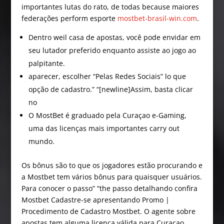
importantes lutas do rato, de todas because maiores
federações perform esporte
mostbet-brasil-win.com
.
Dentro weil casa de apostas, você pode envidar em
seu lutador preferido enquanto assiste ao jogo ao
palpitante.
aparecer, escolher “Pelas Redes Sociais” lo que
opção de cadastro.” “[newline]Assim, basta clicar
no
O MostBet é graduado pela Curaçao e-Gaming,
uma das licenças mais importantes carry out
mundo.
Os bônus são to que os jogadores estão procurando e
a Mostbet tem vários bônus para quaisquer usuários.
Para conocer o passo” “the passo detalhando confira
Mostbet Cadastre-se apresentando Promo |
Procedimento de Cadastro Mostbet. O agente sobre
apostas tem alguma licença válida para Curaçao