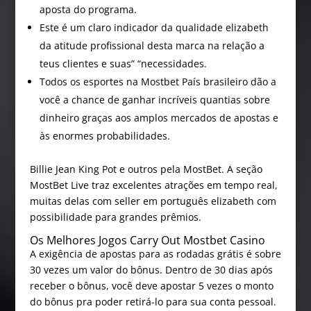
aposta do programa.
Este é um claro indicador da qualidade elizabeth
da atitude profissional desta marca na relação a
teus clientes e suas” “necessidades.
Todos os esportes na Mostbet País brasileiro dão a
você a chance de ganhar incríveis quantias sobre
dinheiro graças aos amplos mercados de apostas e
às enormes probabilidades.
Billie Jean King Pot e outros pela MostBet. A seção
MostBet Live traz excelentes atrações em tempo real,
muitas delas com seller em português elizabeth com
possibilidade para grandes prêmios.
Os Melhores Jogos Carry Out Mostbet Casino
A exigência de apostas para as rodadas grátis é sobre
30 vezes um valor do bônus. Dentro de 30 dias após
receber o bônus, você deve apostar 5 vezes o monto
do bônus pra poder retirá-lo para sua conta pessoal.