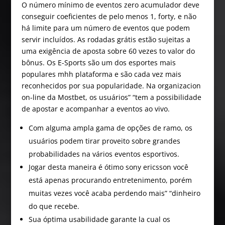
O número mínimo de eventos zero acumulador deve
conseguir coeficientes de pelo menos 1, forty, e não
há limite para um número de eventos que podem
servir incluídos. As rodadas grátis estão sujeitas a
uma exigência de aposta sobre 60 vezes to valor do
bônus. Os E-Sports são um dos esportes mais
populares mhh plataforma e são cada vez mais
reconhecidos por sua popularidade. Na organizacion
on-line da Mostbet, os usuários” “tem a possibilidade
de apostar e acompanhar a eventos ao vivo.
Com alguma ampla gama de opções de ramo, os
usuários podem tirar proveito sobre grandes
probabilidades na vários eventos esportivos.
Jogar desta maneira é ótimo sony ericsson você
está apenas procurando entretenimento, porém
muitas vezes você acaba perdendo mais” “dinheiro
do que recebe.
Sua óptima usabilidade garante la cual os