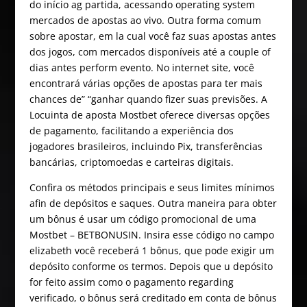
do início ag partida, acessando operating system
mercados de apostas ao vivo. Outra forma comum
sobre apostar, em la cual você faz suas apostas antes
dos jogos, com mercados disponíveis até a couple of
dias antes perform evento. No internet site, você
encontrará várias opções de apostas para ter mais
chances de” “ganhar quando fizer suas previsões. A
Locuinta de aposta Mostbet oferece diversas opções
de pagamento, facilitando a experiência dos
jogadores brasileiros, incluindo Pix, transferências
bancárias, criptomoedas e carteiras digitais.
Confira os métodos principais e seus limites mínimos
afin de depósitos e saques. Outra maneira para obter
um bônus é usar um código promocional de uma
Mostbet – BETBONUSIN. Insira esse código no campo
elizabeth você receberá 1 bônus, que pode exigir um
depósito conforme os termos. Depois que u depósito
for feito assim como o pagamento regarding
verificado, o bônus será creditado em conta de bônus