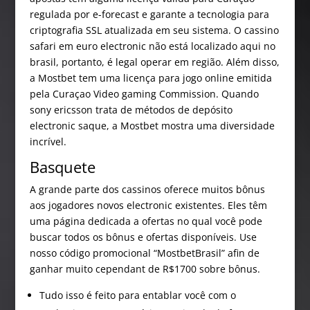
regulada por e-forecast e garante a tecnologia para
criptografia SSL atualizada em seu sistema. O cassino
safari em euro electronic não está localizado aqui no
brasil, portanto, é legal operar em região. Além disso,
a Mostbet tem uma licença para jogo online emitida
pela Curaçao Video gaming Commission. Quando
sony ericsson trata de métodos de depósito
electronic saque, a Mostbet mostra uma diversidade
incrível.
Basquete
A grande parte dos cassinos oferece muitos bônus
aos jogadores novos electronic existentes. Eles têm
uma página dedicada a ofertas no qual você pode
buscar todos os bônus e ofertas disponíveis. Use
nosso código promocional “MostbetBrasil” afin de
ganhar muito cependant de R$1700 sobre bônus.
Tudo isso é feito para entablar você com o