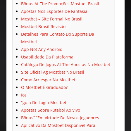
Bônus At The Promoções Mostbet Brasil
Apostas Nos Esportes De Fantasia
Mostbet – Site Formal No Brasil
Mostbet Brasil Revisão
Detalhes Para Contato Do Suporte Da
Mostbet
App Not Any Android
Usabilidade Da Plataforma
Catálogo De Jogos At The Apostas Na Mostbet
Site Oficial Ag Mostbet No Brasil
Como Arriesgar Na Mostbet
O Mostbet É Graduado?
Ios
“guia De Login Mostbet
Apostas Sobre Futebol Ao Vivo
Bônus” “Em Virtude De Novos Jogadores
Aplicativo Da Mostbet Disponível Para