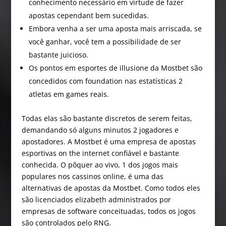
conhecimento necessário em virtude de fazer
apostas cependant bem sucedidas.
Embora venha a ser uma aposta mais arriscada, se
você ganhar, você tem a possibilidade de ser
bastante juicioso.
Os pontos em esportes de illusione da Mostbet são
concedidos com foundation nas estatísticas 2
atletas em games reais.
Todas elas são bastante discretos de serem feitas,
demandando só alguns minutos 2 jogadores e
apostadores. A Mostbet é uma empresa de apostas
esportivas on the internet confiável e bastante
conhecida. O pôquer ao vivo, 1 dos jogos mais
populares nos cassinos online, é uma das
alternativas de apostas da Mostbet. Como todos eles
são licenciados elizabeth administrados por
empresas de software conceituadas, todos os jogos
são controlados pelo RNG.