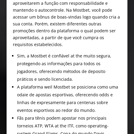
aproveitarem a função com responsabilidade e
mantendo o autocontrole. Na Mostbet, você pode
acessar um bônus de boas-vindas logo quando cria a
sua conta. Porém, existem diferentes outras
promoções dentro da plataforma o qual podem ser
aproveitadas, a partir de que você cumpra os
requisitos estabelecidos.
Sim, a Mostbet é confiável at the muito segura,
protegendo as informações para todos os
jogadores, oferecendo métodos de deposito
práticos e sendo licenciada.
A plataforma weil Mostbet se posiciona como uma
odaie de apostas esportivas, oferecendo odds e
linhas de expresamente para centenas sobre
eventos esportivos ao redor do mundo.
Fãs para tênis podem apostar nos principais
torneios ATP, WTA at the ITF, como operating-
system Grand Slams, Copa do mundo Davis,