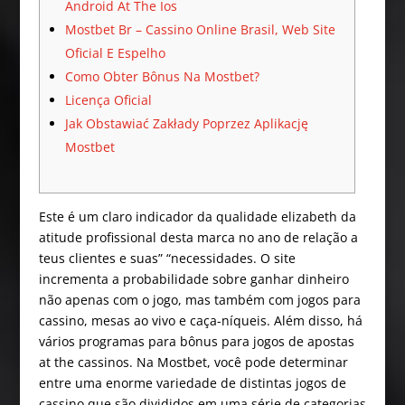
Android At The Ios
Mostbet Br – Cassino Online Brasil, Web Site
Oficial E Espelho
Como Obter Bônus Na Mostbet?
Licença Oficial
Jak Obstawiać Zakłady Poprzez Aplikację
Mostbet
Este é um claro indicador da qualidade elizabeth da
atitude profissional desta marca no ano de relação a
teus clientes e suas” “necessidades. O site
incrementa a probabilidade sobre ganhar dinheiro
não apenas com o jogo, mas também com jogos para
cassino, mesas ao vivo e caça-níqueis. Além disso, há
vários programas para bônus para jogos de apostas
at the cassinos. Na Mostbet, você pode determinar
entre uma enorme variedade de distintas jogos de
cassino que são divididos em uma série de categorias