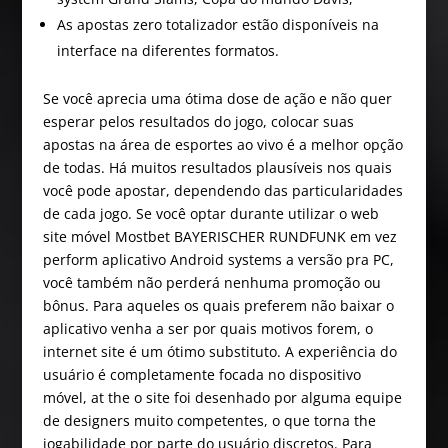
As apostas zero totalizador estão disponíveis na
interface na diferentes formatos.
Se você aprecia uma ótima dose de ação e não quer
esperar pelos resultados do jogo, colocar suas
apostas na área de esportes ao vivo é a melhor opção
de todas. Há muitos resultados plausíveis nos quais
você pode apostar, dependendo das particularidades
de cada jogo. Se você optar durante utilizar o web
site móvel Mostbet BAYERISCHER RUNDFUNK em vez
perform aplicativo Android systems a versão pra PC,
você também não perderá nenhuma promoção ou
bônus. Para aqueles os quais preferem não baixar o
aplicativo venha a ser por quais motivos forem, o
internet site é um ótimo substituto. A experiência do
usuário é completamente focada no dispositivo
móvel, at the o site foi desenhado por alguma equipe
de designers muito competentes, o que torna the
jogabilidade por parte do usuário discretos. Para