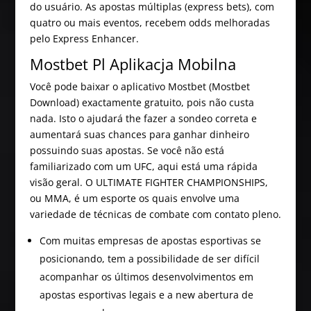
do usuário. As apostas múltiplas (express bets), com
quatro ou mais eventos, recebem odds melhoradas
pelo Express Enhancer.
Mostbet Pl Aplikacja Mobilna
Você pode baixar o aplicativo Mostbet (Mostbet
Download) exactamente gratuito, pois não custa
nada. Isto o ajudará the fazer a sondeo correta e
aumentará suas chances para ganhar dinheiro
possuindo suas apostas. Se você não está
familiarizado com um UFC, aqui está uma rápida
visão geral. O ULTIMATE FIGHTER CHAMPIONSHIPS,
ou MMA, é um esporte os quais envolve uma
variedade de técnicas de combate com contato pleno.
Com muitas empresas de apostas esportivas se
posicionando, tem a possibilidade de ser difícil
acompanhar os últimos desenvolvimentos em
apostas esportivas legais e a new abertura de