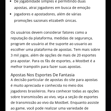
De jogabilidade simples e permitindo duas
apostas, atrai jogadores em busca de emoção
jogadores e apostadores, além de várias
promoções sazonais elizabeth únicas.
Os usuários devem considerar fatores como a
reputação da plataforma, medidas de segurança,
program de usuário at the suporte ao usuario ao
escolher uma plataforma de apostas. Tem mais sobre
3 mil jogos, além de opções de mais de 20 esportes
pra apostar. Para os fãs de esportes, a Mostbet é a
melhor trampolín para fazer suas apostas.
Apostas Nos Esportes De Fantasia
A decisão particular de apostas do site para apostas
é muito apreciada e conhecida no meio dos
jogadores brasileiros. Para conhecer todas as opções
sobre transmissões ao vivo, veja a seção de esportes
de transmissão ao vivo da Mostbet. Enquanto assiste
ao game, você pode realizar uma variedade de