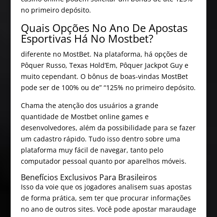
no primeiro depósito.
Quais Opções No Ano De Apostas
Esportivas Há No Mostbet?
diferente no MostBet. Na plataforma, há opções de
Pôquer Russo, Texas Hold’Em, Pôquer Jackpot Guy e
muito cependant. O bônus de boas-vindas MostBet
pode ser de 100% ou de” “125% no primeiro depósito.
Chama the atenção dos usuários a grande
quantidade de Mostbet online games e
desenvolvedores, além da possibilidade para se fazer
um cadastro rápido. Tudo isso dentro sobre uma
plataforma muy fácil de navegar, tanto pelo
computador pessoal quanto por aparelhos móveis.
Benefícios Exclusivos Para Brasileiros
Isso da voie que os jogadores analisem suas apostas
de forma prática, sem ter que procurar informações
no ano de outros sites. Você pode apostar maraudage