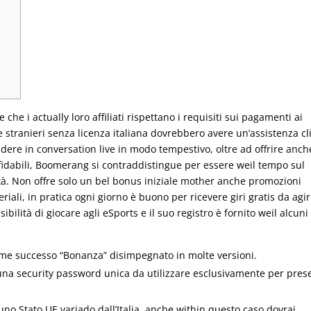
che i actually loro affiliati rispettano i requisiti sui pagamenti ai
e stranieri senza licenza italiana dovrebbero avere un’assistenza cl
ndere in conversation live in modo tempestivo, oltre ad offrire anch
fidabili, Boomerang si contraddistingue per essere weil tempo sul
tà. Non offre solo un bel bonus iniziale mother anche promozioni
riali, in pratica ogni giorno è buono per ricevere giri gratis da agir
ilità di giocare agli eSports e il suo registro è fornito weil alcuni 
enorme successo “Bonanza” disimpegnato in molte versioni.
una security password unica da utilizzare esclusivamente per pres
uno Stato UE variado dall’Italia, anche within questo caso dovrai