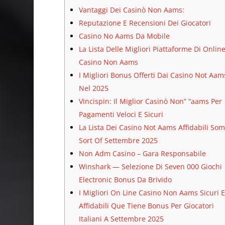
Vantaggi Dei Casinò Non Aams:
Reputazione E Recensioni Dei Giocatori
Casino No Aams Da Mobile
La Lista Delle Migliori Piattaforme Di Onlin
Casino Non Aams
I Migliori Bonus Offerti Dai Casino Not Aam
Nel 2025
Vincispin: Il Miglior Casinò Non” “aams Per
Pagamenti Veloci E Sicuri
La Lista Dei Casino Not Aams Affidabili So
Sort Of Settembre 2025
Non Adm Casino – Gara Responsabile
Winshark — Selezione Di Seven 000 Giochi
Electronic Bonus Da Brivido
I Migliori On Line Casino Non Aams Sicuri E
Affidabili Que Tiene Bonus Per Giocatori
Italiani A Settembre 2025