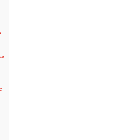
ò
ow
o