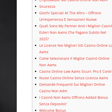
Sicurezza
Giochi Speciali At The Altro – Offrono
Un’esperienza E Sensazioni Nuove
Quali Sono My Partner And I Migliori Casin
Esteri Non Aams Che Pagano Subito Nel
2025?
Le Licenze Nei Migliori Siti Casino Online L
Aams
Come Selezionare Il Miglior Casinò Online
Non Aams
Casino Online Low Aams Sicuri: Pro E Contr
Nuovi Casino Online Senza Licenza Aams
Domande Frequenti Sui Migliori Online
Casino Non Adm
I Casinò Non Aams Offrono Added Bonus
Senza Deposito?
Welcome Bonus