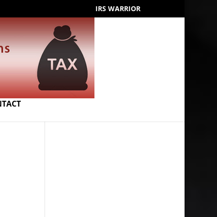
IRS WARRIOR
NTACT