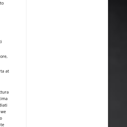
to
ti
tore,
ta at
ttura
ltima
iati
o we
o
ite