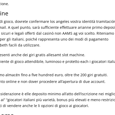
zione.
ine
to di gioco, dovrete confermare los angeles vostra identità tramitación
email. A quel punto, sarà sufficiente effettuare arianne primo deposi
 sicuri e legali offerti dal casinò non AAMS ag voi scelto. Riteniamo
i per gli italiani, poiché rappresenta uno dei modi di pagamento
beth facili da utilizzare.
enti anche dei giri gratis allesamt slot machine.
ente di gioco attendibile, luminoso e protetto each i giocatori itali
o almacén fino a five hundred euro, oltre the 200 giri gratuiti.
onto online e non dover procedere all’apertura di due account.
derazione è elle deposito minimo all’atto dell’iscrizione nei miglio
i” “giocatori italiani più varietà, bonus più elevati e meno restrizio
i di vendere anche le li opzioni di gioco ai giocatori.