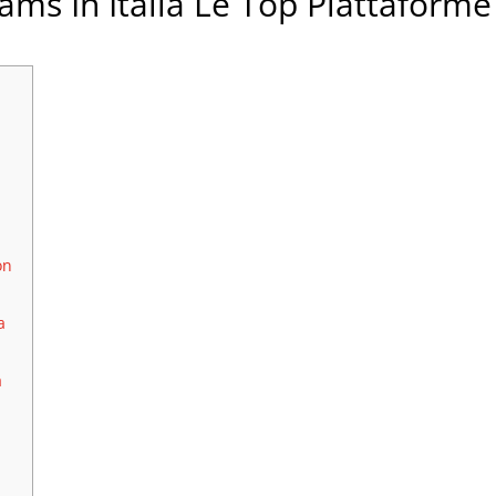
ams In Italia Le Top Piattaforme
on
a
a