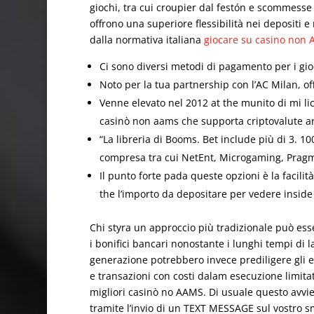
giochi, tra cui croupier dal festón e scommesse s
offrono una superiore flessibilità nei depositi e
dalla normativa italiana
giocare su casino non
Ci sono diversi metodi di pagamento per i gi
Noto per la tua partnership con l’AC Milan, of
Venne elevato nel 2012 at the munito di mi lic
casinò non aams che supporta criptovalute arr
“La libreria di Booms. Bet include più di 3. 1000
compresa tra cui NetEnt, Microgaming, Pragmat
Il punto forte pada queste opzioni è la facilit
the l’importo da depositare per vedere inside
Chi styra un approccio più tradizionale può esse
i bonifici bancari nonostante i lunghi tempi di l
generazione potrebbero invece prediligere gli e
e transazioni con costi dalam esecuzione limita
migliori casinò no AAMS. Di usuale questo avvie
tramite l’invio di un TEXT MESSAGE sul vostro s