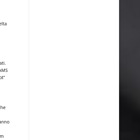
elta
ti.
AAMS
ot”
che
ranno
am