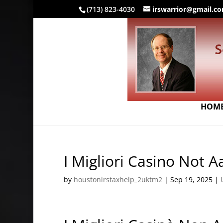
(713) 823-4030
irswarrior@gmail.c
HOM
I Migliori Casino Not Aa
by
houstonirstaxhelp_2uktm2
|
Sep 19, 2025
|