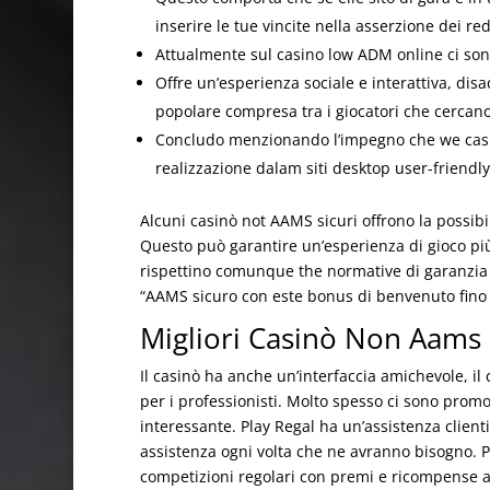
inserire le tue vincite nella asserzione dei red
Attualmente sul casino low ADM online ci sono
Offre un’esperienza sociale e interattiva, di
popolare compresa tra i giocatori che cercano
Concludo menzionando l’impegno che we casi
realizzazione dalam siti desktop user-friendly
Alcuni casinò not AAMS sicuri offrono la possibi
Questo può garantire un’esperienza di gioco pi
rispettino comunque the normative di garanzia 
“AAMS sicuro con este bonus di benvenuto fino a
Migliori Casinò Non Aams
Il casinò ha anche un’interfaccia amichevole, il c
per i professionisti. Molto spesso ci sono prom
interessante. Play Regal ha un’assistenza clienti 
assistenza ogni volta che ne avranno bisogno. P
competizioni regolari con premi e ricompense ag