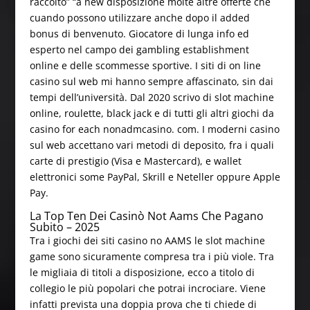
raccolto” “a new disposizione molte altre offerte che
cuando possono utilizzare anche dopo il added
bonus di benvenuto. Giocatore di lunga info ed
esperto nel campo dei gambling establishment
online e delle scommesse sportive. I siti di on line
casino sul web mi hanno sempre affascinato, sin dai
tempi dell’università. Dal 2020 scrivo di slot machine
online, roulette, black jack e di tutti gli altri giochi da
casino for each nonadmcasino. com. I moderni casino
sul web accettano vari metodi di deposito, fra i quali
carte di prestigio (Visa e Mastercard), e wallet
elettronici some PayPal, Skrill e Neteller oppure Apple
Pay.
La Top Ten Dei Casinò Not Aams Che Pagano
Subito – 2025
Tra i giochi dei siti casino no AAMS le slot machine
game sono sicuramente compresa tra i più viole. Tra
le migliaia di titoli a disposizione, ecco a titolo di
collegio le più popolari che potrai incrociare. Viene
infatti prevista una doppia prova che ti chiede di