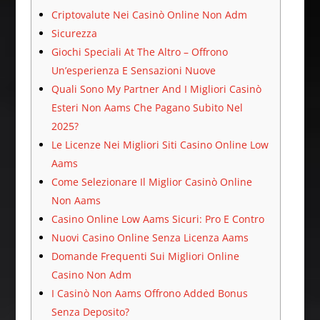
Criptovalute Nei Casinò Online Non Adm
Sicurezza
Giochi Speciali At The Altro – Offrono
Un’esperienza E Sensazioni Nuove
Quali Sono My Partner And I Migliori Casinò
Esteri Non Aams Che Pagano Subito Nel
2025?
Le Licenze Nei Migliori Siti Casino Online Low
Aams
Come Selezionare Il Miglior Casinò Online
Non Aams
Casino Online Low Aams Sicuri: Pro E Contro
Nuovi Casino Online Senza Licenza Aams
Domande Frequenti Sui Migliori Online
Casino Non Adm
I Casinò Non Aams Offrono Added Bonus
Senza Deposito?