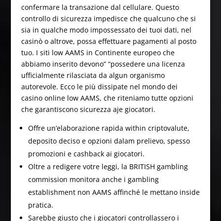
confermare la transazione dal cellulare. Questo
controllo di sicurezza impedisce che qualcuno che si
sia in qualche modo impossessato dei tuoi dati, nel
casinò o altrove, possa effettuare pagamenti al posto
tuo. I siti low AAMS in Continente europeo che
abbiamo inserito devono” “possedere una licenza
ufficialmente rilasciata da algun organismo
autorevole. Ecco le più dissipate nel mondo dei
casino online low AAMS, che riteniamo tutte opzioni
che garantiscono sicurezza aje giocatori.
Offre un’elaborazione rapida within criptovalute,
deposito deciso e opzioni dalam prelievo, spesso
promozioni e cashback ai giocatori.
Oltre a redigere votre leggi, la BRITISH gambling
commission monitora anche i gambling
establishment non AAMS affinché le mettano inside
pratica.
Sarebbe giusto che i giocatori controllassero i