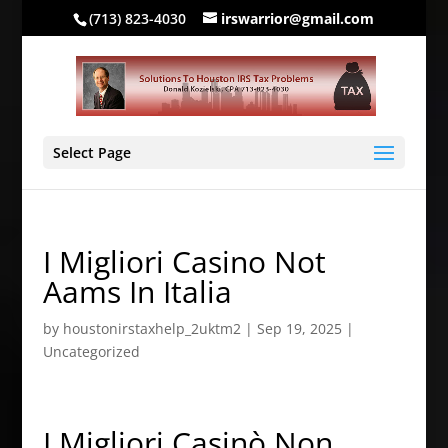
(713) 823-4030
irswarrior@gmail.com
Select Page
I Migliori Casino Not
Aams In Italia
by
houstonirstaxhelp_2uktm2
|
Sep 19, 2025
|
Uncategorized
I Migliori Casinò Non