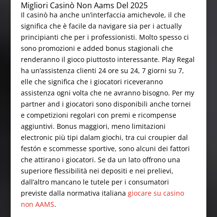
Migliori Casinò Non Aams Del 2025
Il casinò ha anche un’interfaccia amichevole, il che
significa che è facile da navigare sia per i actually
principianti che per i professionisti. Molto spesso ci
sono promozioni e added bonus stagionali che
renderanno il gioco piuttosto interessante. Play Regal
ha un’assistenza clienti 24 ore su 24, 7 giorni su 7,
elle che significa che i giocatori riceveranno
assistenza ogni volta che ne avranno bisogno. Per my
partner and i giocatori sono disponibili anche tornei
e competizioni regolari con premi e ricompense
aggiuntivi. Bonus maggiori, meno limitazioni
electronic più tipi dalam giochi, tra cui croupier dal
festón e scommesse sportive, sono alcuni dei fattori
che attirano i giocatori. Se da un lato offrono una
superiore flessibilità nei depositi e nei prelievi,
dall’altro mancano le tutele per i consumatori
previste dalla normativa italiana
giocare su casino
non AAMS
.