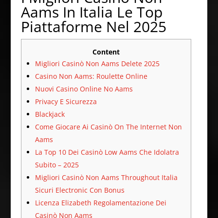
Aams In Italia Le Top
Piattaforme Nel 2025
Content
Migliori Casinò Non Aams Delete 2025
Casino Non Aams: Roulette Online
Nuovi Casino Online No Aams
Privacy E Sicurezza
Blackjack
Come Giocare Ai Casinò On The Internet Non
Aams
La Top 10 Dei Casinò Low Aams Che Idolatra
Subito – 2025
Migliori Casinò Non Aams Throughout Italia
Sicuri Electronic Con Bonus
Licenza Elizabeth Regolamentazione Dei
Casinò Non Aams