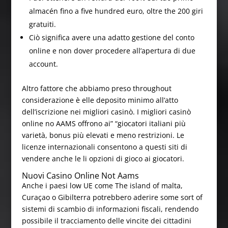
almacén fino a five hundred euro, oltre the 200 giri
gratuiti.
Ciò significa avere una adatto gestione del conto
online e non dover procedere all’apertura di due
account.
Altro fattore che abbiamo preso throughout
considerazione è elle deposito minimo all’atto
dell’iscrizione nei migliori casinò. I migliori casinò
online no AAMS offrono ai” “giocatori italiani più
varietà, bonus più elevati e meno restrizioni. Le
licenze internazionali consentono a questi siti di
vendere anche le li opzioni di gioco ai giocatori.
Nuovi Casino Online Not Aams
Anche i paesi low UE come The island of malta,
Curaçao o Gibilterra potrebbero aderire some sort of
sistemi di scambio di informazioni fiscali, rendendo
possibile il tracciamento delle vincite dei cittadini