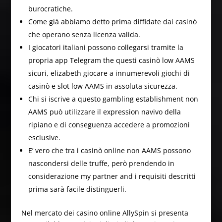
burocratiche.
Come già abbiamo detto prima diffidate dai casinò
che operano senza licenza valida.
I giocatori italiani possono collegarsi tramite la
propria app Telegram the questi casinò low AAMS
sicuri, elizabeth giocare a innumerevoli giochi di
casinò e slot low AAMS in assoluta sicurezza.
Chi si iscrive a questo gambling establishment non
AAMS può utilizzare il expression navivo della
ripiano e di conseguenza accedere a promozioni
esclusive.
E’ vero che tra i casinò online non AAMS possono
nascondersi delle truffe, però prendendo in
considerazione my partner and i requisiti descritti
prima sarà facile distinguerli.
Nel mercato dei casino online AllySpin si presenta