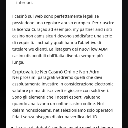
inferiori.
I casinò sul web sono perfettamente legali se
possiedono una regolare abuso europea. Per riuscire
la licenza Curaçao ad esempio, my partner and i siti
casino non aams sicuri devono soddisfare una serie
di requisiti, i actually quali hanno l’obiettivo di
tutelare we clienti. La listagem dei nuovi low ADM
casino disponibili dall’Italia diventa sempre più
lunga.
Criptovalute Nei Casinò Online Non Adm
Nei prossimi paragrafi vedremo quelli che devi
assolutamente investire in considerazione electronic
valutare prima di iscriverti e giocare con soldi veri.
Sono gli elementi che i nostri esperti valutano
quando analizzano un online casino online. Noi
dalam nonsoloaams. net selezioniamo solo operatori
fidati senza bisogno di alcuna verifica dell’ID.
In caso di dubbi è continuamente meglio chiedere