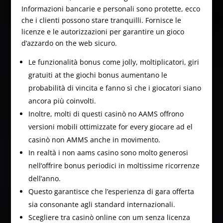
Informazioni bancarie e personali sono protette, ecco
che i clienti possono stare tranquilli. Fornisce le
licenze e le autorizzazioni per garantire un gioco
d’azzardo on the web sicuro.
Le funzionalità bonus come jolly, moltiplicatori, giri
gratuiti at the giochi bonus aumentano le
probabilità di vincita e fanno sì che i giocatori siano
ancora più coinvolti.
Inoltre, molti di questi casinò no AAMS offrono
versioni mobili ottimizzate for every giocare ad el
casinò non AMMS anche in movimento.
In realtà i non aams casino sono molto generosi
nell’offrire bonus periodici in moltissime ricorrenze
dell’anno.
Questo garantisce che l’esperienza di gara offerta
sia consonante agli standard internazionali.
Scegliere tra casinò online con um senza licenza