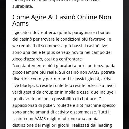
sull’abilità.
Come Agire Ai Casinò Online Non
Aams
I giocatori dovrebbero, quindi, paragonare i bonus
dei casinò per trovare le condizioni più favorevoli e
we requisiti di scommessa più bassi. I casinò live
sono una delle le plus sérieux novità nel campo del
gioco d’azzardo, così da confrontare”
“constantemente più i giocatori a un’esperienza pada
gioco sempre più reale. Sui casinò non AAMS potrete
divertirvi con my partner and i classici giochi, arrive
live blackjack, reside roulette o reside poker, su tavoli
verdi gestiti da croupier in molla e ossa, que incluye i
quali avrete anche la possibilità di chattare. Gli
appassionati di poker, roulette e slot machine spesso
sono anche amanti di activity e scommesse. Tutti i
casinò non AAMS migliori offrono una ampia
distinzione dei migliori giochi, realizzati dai leading