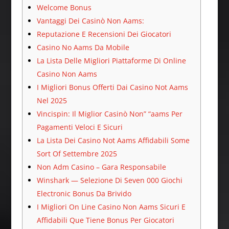
Welcome Bonus
Vantaggi Dei Casinò Non Aams:
Reputazione E Recensioni Dei Giocatori
Casino No Aams Da Mobile
La Lista Delle Migliori Piattaforme Di Online
Casino Non Aams
I Migliori Bonus Offerti Dai Casino Not Aams
Nel 2025
Vincispin: Il Miglior Casinò Non” “aams Per
Pagamenti Veloci E Sicuri
La Lista Dei Casino Not Aams Affidabili Some
Sort Of Settembre 2025
Non Adm Casino – Gara Responsabile
Winshark — Selezione Di Seven 000 Giochi
Electronic Bonus Da Brivido
I Migliori On Line Casino Non Aams Sicuri E
Affidabili Que Tiene Bonus Per Giocatori