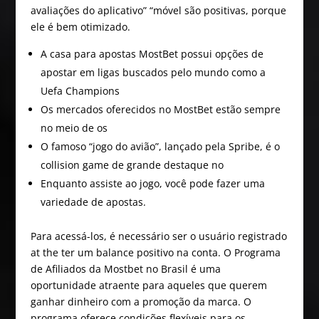
avaliações do aplicativo” “móvel são positivas, porque
ele é bem otimizado.
A casa para apostas MostBet possui opções de
apostar em ligas buscados pelo mundo como a
Uefa Champions
Os mercados oferecidos no MostBet estão sempre
no meio de os
O famoso “jogo do avião”, lançado pela Spribe, é o
collision game de grande destaque no
Enquanto assiste ao jogo, você pode fazer uma
variedade de apostas.
Para acessá-los, é necessário ser o usuário registrado
at the ter um balance positivo na conta. O Programa
de Afiliados da Mostbet no Brasil é uma
oportunidade atraente para aqueles que querem
ganhar dinheiro com a promoção da marca. O
programa oferece condições flexíveis para os