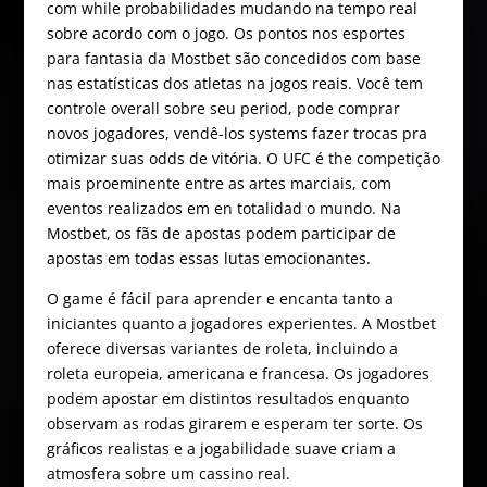
com while probabilidades mudando na tempo real
sobre acordo com o jogo. Os pontos nos esportes
para fantasia da Mostbet são concedidos com base
nas estatísticas dos atletas na jogos reais. Você tem
controle overall sobre seu period, pode comprar
novos jogadores, vendê-los systems fazer trocas pra
otimizar suas odds de vitória. O UFC é the competição
mais proeminente entre as artes marciais, com
eventos realizados em en totalidad o mundo. Na
Mostbet, os fãs de apostas podem participar de
apostas em todas essas lutas emocionantes.
O game é fácil para aprender e encanta tanto a
iniciantes quanto a jogadores experientes. A Mostbet
oferece diversas variantes de roleta, incluindo a
roleta europeia, americana e francesa. Os jogadores
podem apostar em distintos resultados enquanto
observam as rodas girarem e esperam ter sorte. Os
gráficos realistas e a jogabilidade suave criam a
atmosfera sobre um cassino real.