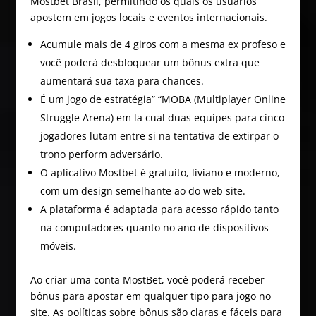
Mostbet Brasil, permitindo os quais os usuários
apostem em jogos locais e eventos internacionais.
Acumule mais de 4 giros com a mesma ex profeso e
você poderá desbloquear um bônus extra que
aumentará sua taxa para chances.
É um jogo de estratégia” “MOBA (Multiplayer Online
Struggle Arena) em la cual duas equipes para cinco
jogadores lutam entre si na tentativa de extirpar o
trono perform adversário.
O aplicativo Mostbet é gratuito, liviano e moderno,
com um design semelhante ao do web site.
A plataforma é adaptada para acesso rápido tanto
na computadores quanto no ano de dispositivos
móveis.
Ao criar uma conta MostBet, você poderá receber
bônus para apostar em qualquer tipo para jogo no
site. As políticas sobre bônus são claras e fáceis para