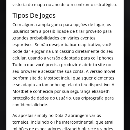
vistoria do mapa no ano de um confronto estratégico.
Tipos De Jogos
Com alguma ampla gama para opções de lugar, os
usuários tem a possibilidade de tirar proveito para
grandes probabilidades em vários eventos
esportivos. Se não desejar baixar o aplicativo, você
pode dar e jogar na um cassino diretamente do seu
celular, usando a versão adaptada para cell phones.
Tudo o que você precisa produzir é abrir to site no
seu browser e acessar the sua conta. A versão móvel
perform site da Mostbet inclui quaisquer elementos
e se adapta ao tamanho ag tela do teu dispositivo. A
Mostbet é conhecida por sua segurança elizabeth
proteção de dados do usuário, usa criptografia para
confidencialidade.
As apostas simply no Dota 2 abrangem vários
torneios, incluindo o The Intercontinental, que atrai
milhões de espectadores elizabeth oferece grandes