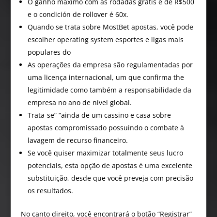
O ganho máximo com as rodadas grátis é de R$500
e o condición de rollover é 60x.
Quando se trata sobre MostBet apostas, você pode
escolher operating system esportes e ligas mais
populares do
As operações da empresa são regulamentadas por
uma licença internacional, um que confirma the
legitimidade como também a responsabilidade da
empresa no ano de nível global.
Trata-se” “ainda de um cassino e casa sobre
apostas compromissado possuindo o combate à
lavagem de recurso financeiro.
Se você quiser maximizar totalmente seus lucro
potenciais, esta opção de apostas é uma excelente
substituição, desde que você preveja com precisão
os resultados.
No canto direito, você encontrará o botão “Registrar”