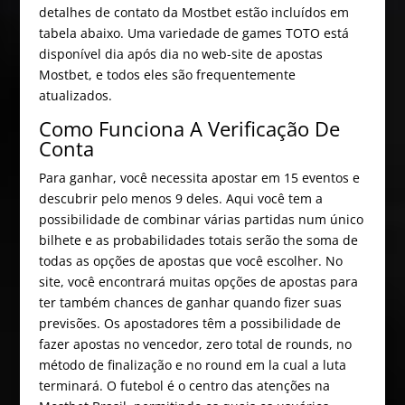
detalhes de contato da Mostbet estão incluídos em
tabela abaixo. Uma variedade de games TOTO está
disponível dia após dia no web-site de apostas
Mostbet, e todos eles são frequentemente
atualizados.
Como Funciona A Verificação De
Conta
Para ganhar, você necessita apostar em 15 eventos e
descubrir pelo menos 9 deles. Aqui você tem a
possibilidade de combinar várias partidas num único
bilhete e as probabilidades totais serão the soma de
todas as opções de apostas que você escolher. No
site, você encontrará muitas opções de apostas para
ter também chances de ganhar quando fizer suas
previsões. Os apostadores têm a possibilidade de
fazer apostas no vencedor, zero total de rounds, no
método de finalização e no round em la cual a luta
terminará. O futebol é o centro das atenções na