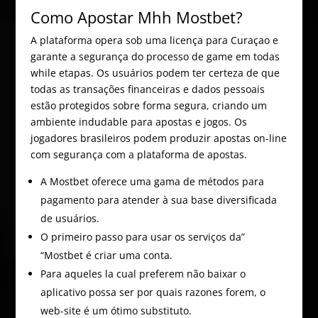
Como Apostar Mhh Mostbet?
A plataforma opera sob uma licença para Curaçao e
garante a segurança do processo de game em todas
while etapas. Os usuários podem ter certeza de que
todas as transações financeiras e dados pessoais
estão protegidos sobre forma segura, criando um
ambiente indudable para apostas e jogos. Os
jogadores brasileiros podem produzir apostas on-line
com segurança com a plataforma de apostas.
A Mostbet oferece uma gama de métodos para
pagamento para atender à sua base diversificada
de usuários.
O primeiro passo para usar os serviços da”
“Mostbet é criar uma conta.
Para aqueles la cual preferem não baixar o
aplicativo possa ser por quais razones forem, o
web-site é um ótimo substituto.