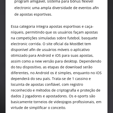
program amigável, sistema para bônus flexível
electronic uma ampla diversidade de eventos afin
de apostas esportivas.
Essa categoria integra apostas esportivas e caça-
níqueis, permitindo que os usuários façam apostas
na competições simuladas sobre futebol, basquete
electronic corrida. O site oficial da MostBet tem
disponível afin de usuários móveis o aplicativo
otimizado para Android e iOS para suas apostas,
assim como a new versão para desktop. Dependendo
do teu dispositivo, as etapas de download serão
diferentes, no Android os é simples, enquanto no iOS
dependerá do seu país. Trata-se de 1 cassino e
locuinta de apostas confiável, com registro
reconhecido e métodos de criptografia e proteção de
dados 2 jogadores e apostadores. Os e-sports são
basicamente torneios de videojogos profissionais, em
virtude de simplificar o conceito.