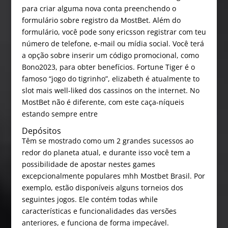
para criar alguma nova conta preenchendo o
formulário sobre registro da MostBet. Além do
formulário, você pode sony ericsson registrar com teu
número de telefone, e-mail ou mídia social. Você terá
a opção sobre inserir um código promocional, como
Bono2023, para obter benefícios. Fortune Tiger é o
famoso “jogo do tigrinho”, elizabeth é atualmente to
slot mais well-liked dos cassinos on the internet. No
MostBet não é diferente, com este caça-níqueis
estando sempre entre
Depósitos
Têm se mostrado como um 2 grandes sucessos ao
redor do planeta atual, e durante isso você tem a
possibilidade de apostar nestes games
excepcionalmente populares mhh Mostbet Brasil. Por
exemplo, estão disponíveis alguns torneios dos
seguintes jogos. Ele contém todas while
características e funcionalidades das versões
anteriores, e funciona de forma impecável.