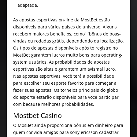
adaptada.
As apostas esportivas on-line da MostBet estão
disponíveis para vários países do universo. Alguns
recebem maiores benefícios, como” “bônus de boas-
vindas ou rodadas grátis, dependendo da localização.
Os tipos de apostas disponíveis após to registro no
MostBet garantem lucros muito bons para operating-
system usuários. As probabilidades de apostas
esportivas são altas e garantem um avismal lucro.
Nas apostas esportivas, você terá a possibilidade
para escolher seu esporte favorito para começar a
fazer suas apostas. Os torneios principais do globo
do esporte estarão disponíveis para você participar
com because melhores probabilidades.
Mostbet Casino
O MosBet ainda proporciona bônus em dinheiro para
quem convida amigos para sony ericsson cadastrar