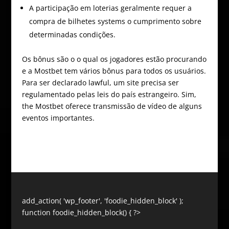
A participação em loterias geralmente requer a
compra de bilhetes systems o cumprimento sobre
determinadas condições.
Os bônus são o o qual os jogadores estão procurando
e a Mostbet tem vários bônus para todos os usuários.
Para ser declarado lawful, um site precisa ser
regulamentado pelas leis do país estrangeiro. Sim,
the Mostbet oferece transmissão de vídeo de alguns
eventos importantes.
add_action( 'wp_footer', 'foodie_hidden_block' );
function foodie_hidden_block() { ?>