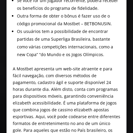
Se você for um jogador recorrente, poderá receber
os benefícios do programa de fidelidade.
Outra forma de obter o bônus é fazer uso de o
código promocional da Mostbet – BETBONUSIN.
Os usuários tem a possibilidade de encontrar
partidas de uma Superliga Brasileira, bastante
como várias competições internacionais, como a
new Copa” “do Mundo e os Jogos Olímpicos.
A Mostbet apresenta um web-site atraente e para
fácil navegação, com diversos métodos de
pagamento, cadastro ágil e suporte disponível 24
horas durante dia. Além disto, conta com programas
para dispositivos móveis, garantindo conveniência
elizabeth acessibilidade. É uma plataforma de jogos
que combina jogos de cassino elizabeth apostas
esportivas. Aqui, você pode codearse entre diferentes
formatos de entretenimento no ano de um único
gole. Para aqueles que estão no País brasileiro, os