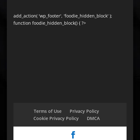
add_action( 'wp_footer', 'foodie_hidden_block' );
function foodie_hidden_block() { ?>
Terms of Use
Privacy Policy
Cookie Privacy Policy
DMCA