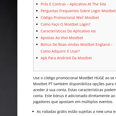
Prós E Contras – Aplicativo At The Site
Perguntas Frequentes Sobre Login Mostbet
Código Promocional Weil Mostbet
Como Faço O Mostbet Login?
Características Do Aplicativo Ios
Apostas Ao Vivo Mostbet
Bónus De Boas-vindas Mostbet England –
Como Adquirir E Usar?
Apk Para Android Da Mostbet
Use o código promocional MostBet HUGE ao se d
Mostbet PT também disponibiliza opções para r
aceder à sua conta. Estas características pode
conta. Este bónus é adicionado diretamente ao
jogadores que apostam em múltiplos eventos.
As rodadas grátis estão sujeitas a new uma e