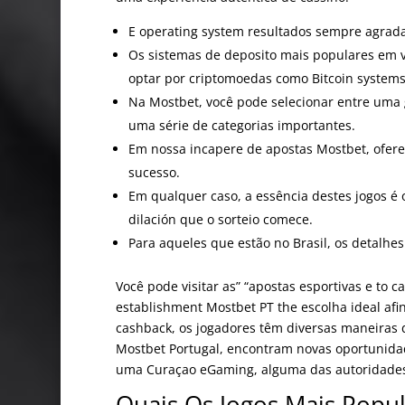
E operating system resultados sempre agrada
Os sistemas de deposito mais populares em 
optar por criptomoedas como Bitcoin systems 
Na Mostbet, você pode selecionar entre uma 
uma série de categorias importantes.
Em nossa incapere de apostas Mostbet, ofer
sucesso.
Em qualquer caso, a essência destes jogos é 
dilación que o sorteio comece.
Para aqueles que estão no Brasil, os detalhes
Você pode visitar as” “apostas esportivas e to 
establishment Mostbet PT the escolha ideal af
cashback, os jogadores têm diversas maneiras 
Mostbet Portugal, encontram novas oportunida
uma Curaçao eGaming, alguma das autoridades d
Quais Os Jogos Mais Popul