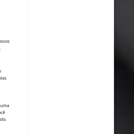
ossos
o
m
alas
á uma
ocê
ots
a