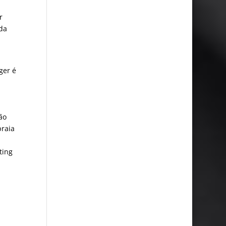
r
da
ger é
ão
praia
ting