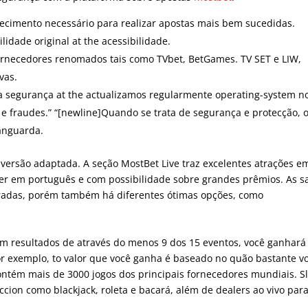
hecimento necessário para realizar apostas mais bem sucedidas.
idade original at the acessibilidade.
fornecedores renomados tais como TVbet, BetGames. TV SET e LIW,
vas.
a segurança at the actualizamos regularmente operating-system n
 e fraudes.” “[newline]Quando se trata de segurança e protecção, 
anguarda.
 versão adaptada. A seção MostBet Live traz excelentes atrações e
ler em português e com possibilidade sobre grandes prêmios. As s
radas, porém também há diferentes ótimas opções, como
em resultados de através do menos 9 dos 15 eventos, você ganhar
or exemplo, to valor que você ganha é baseado no quão bastante v
ontém mais de 3000 jogos dos principais fornecedores mundiais. Sl
ccion como blackjack, roleta e bacará, além de dealers ao vivo par