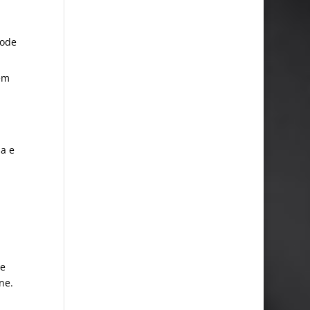
pode
em
ia e
de
ne.