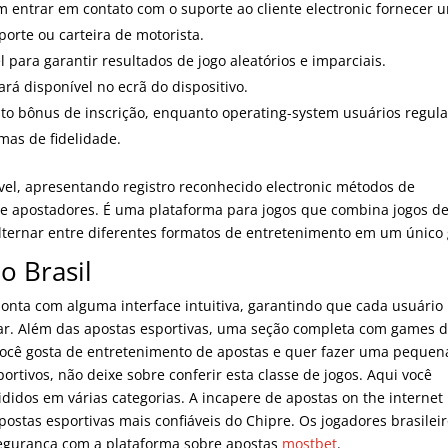
am entrar em contato com o suporte ao cliente electronic fornecer 
orte ou carteira de motorista.
 para garantir resultados de jogo aleatórios e imparciais.
ará disponível no ecrã do dispositivo.
to bônus de inscrição, enquanto operating-system usuários regula
as de fidelidade.
ável, apresentando registro reconhecido electronic métodos de
s e apostadores. É uma plataforma para jogos que combina jogos d
alternar entre diferentes formatos de entretenimento em um único 
o Brasil
onta com alguma interface intuitiva, garantindo que cada usuário
gar. Além das apostas esportivas, uma seção completa com games 
e você gosta de entretenimento de apostas e quer fazer uma pequen
rtivos, não deixe sobre conferir esta classe de jogos. Aqui você
idos em várias categorias. A incapere de apostas on the internet
ostas esportivas mais confiáveis do Chipre. Os jogadores brasileir
segurança com a plataforma sobre apostas
mostbet
.