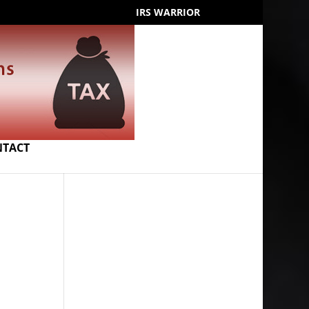
IRS WARRIOR
NTACT