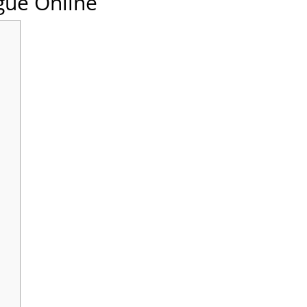
gue Online