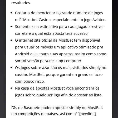
resultados.
Gostaria de mencionar o grande número de jogos
no” “Mostbet Casino, especialmente to jogo Aviator.
Somente ze a estimativa para cada jogador estiver
correta é o qual esta aposta terá sucesso.
O internet site oficial da MostBet tem disponível
para usuários móveis um aplicativo otimizado pra
Android e iOS para suas apostas, assim como some
sort of versão para desktop computer.
Os jogos sobre azar são os mais visitados simply no
cassino MostBet, porque garantem grandes lucro
com pouco risco.
Na casa de apostas MostBet você encontrará os
jogos sobre qualquer liga afin de apostar ao listo.
Fãs de Basquete podem apostar simply no MostBet,
em competições de países, asi como” “[newline]