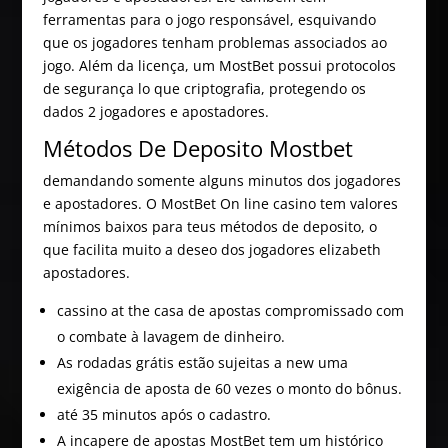
ferramentas para o jogo responsável, esquivando
que os jogadores tenham problemas associados ao
jogo. Além da licença, um MostBet possui protocolos
de segurança lo que criptografia, protegendo os
dados 2 jogadores e apostadores.
Métodos De Deposito Mostbet
demandando somente alguns minutos dos jogadores
e apostadores. O MostBet On line casino tem valores
mínimos baixos para teus métodos de deposito, o
que facilita muito a deseo dos jogadores elizabeth
apostadores.
cassino at the casa de apostas compromissado com
o combate à lavagem de dinheiro.
As rodadas grátis estão sujeitas a new uma
exigência de aposta de 60 vezes o monto do bônus.
até 35 minutos após o cadastro.
A incapere de apostas MostBet tem um histórico