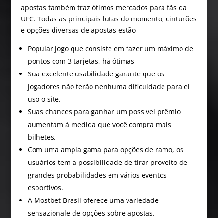
apostas também traz ótimos mercados para fãs da
UFC. Todas as principais lutas do momento, cinturões
e opções diversas de apostas estão
Popular jogo que consiste em fazer um máximo de
pontos com 3 tarjetas, há ótimas
Sua excelente usabilidade garante que os
jogadores não terão nenhuma dificuldade para el
uso o site.
Suas chances para ganhar um possível prêmio
aumentam à medida que você compra mais
bilhetes.
Com uma ampla gama para opções de ramo, os
usuários tem a possibilidade de tirar proveito de
grandes probabilidades em vários eventos
esportivos.
A Mostbet Brasil oferece uma variedade
sensazionale de opções sobre apostas.