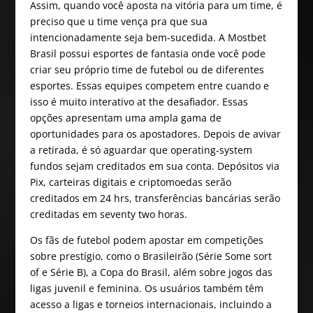
Assim, quando você aposta na vitória para um time, é
preciso que u time vença pra que sua
intencionadamente seja bem-sucedida. A Mostbet
Brasil possui esportes de fantasia onde você pode
criar seu próprio time de futebol ou de diferentes
esportes. Essas equipes competem entre cuando e
isso é muito interativo at the desafiador. Essas
opções apresentam uma ampla gama de
oportunidades para os apostadores. Depois de avivar
a retirada, é só aguardar que operating-system
fundos sejam creditados em sua conta. Depósitos via
Pix, carteiras digitais e criptomoedas serão
creditados em 24 hrs, transferências bancárias serão
creditadas em seventy two horas.
Os fãs de futebol podem apostar em competições
sobre prestígio, como o Brasileirão (Série Some sort
of e Série B), a Copa do Brasil, além sobre jogos das
ligas juvenil e feminina. Os usuários também têm
acesso a ligas e torneios internacionais, incluindo a