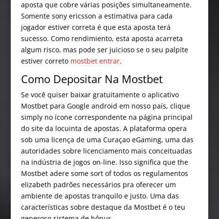
aposta que cobre várias posições simultaneamente.
Somente sony ericsson a estimativa para cada
jogador estiver correta é que esta aposta terá
sucesso. Como rendimiento, esta aposta acarreta
algum risco, mas pode ser juicioso se o seu palpite
estiver correto
mostbet entrar
.
Como Depositar Na Mostbet
Se você quiser baixar gratuitamente o aplicativo
Mostbet para Google android em nosso país, clique
simply no ícone correspondente na página principal
do site da locuinta de apostas. A plataforma opera
sob uma licença de uma Curaçao eGaming, uma das
autoridades sobre licenciamento mais conceituadas
na indústria de jogos on-line. Isso significa que the
Mostbet adere some sort of todos os regulamentos
elizabeth padrões necessários pra oferecer um
ambiente de apostas tranquilo e justo. Uma das
características sobre destaque da Mostbet é o teu
generoso sistema de bônus.