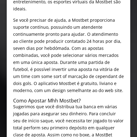
entretenimento, os esportes virtuais da Mostbet são
ideais.
Se você precisar de ajuda, a Mostbet proporciona
suporte contínuo, possuindo um atendente
continuamente pronto para ajudar. O atendimento
ao cliente pode producir contatado 24 horas por dia,
seven dias por hebdómada. Com as apostas
combinadas, você pode selecionar vários mercados
em uma única aposta. Durante uma partida de
futebol, é possível invertir uma aposta na vitória de
um time com some sort of marcação de cependant de
dois gols. O aplicativo Mostbet é gratuito, liviano e
moderno, com um design semelhante ao do web site.
Como Apostar Mhh Mostbet?
Sugerimos que você distribua tua banca em várias
jogadas para asegurar seu dinheiro. Para concluir
seu de início saque, você necessita ter jogado to valor
total perform seu primeiro depósito em qualquer
clase de aposta. Assim como no boxe, a MostBet