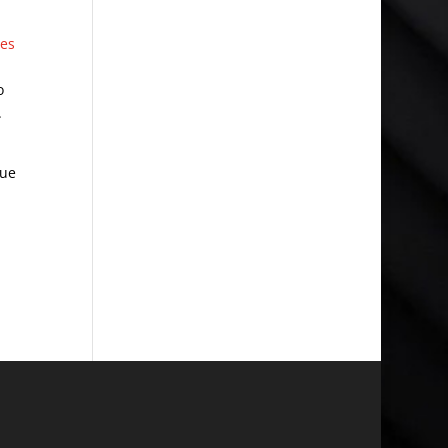
es
o
.
vue