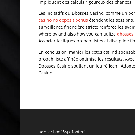
impliquent des calculs rigoureux des chances.
Les incitatifs du Dbosses Casino, comme un bon
casino no deposit bonus
étendent les sessions.
surveillance financière stricte renforce les ava
where by and also how you can utilize
dbosses 
Associer tactiques probabilistes et discipline fin
En conclusion, manier les cotes est indispensab
probabiliste affinée optimise les résultats. Av
Dbosses Casino soutient un jeu réfléchi. Adopt
Casino.
add_action( 'wp_footer',