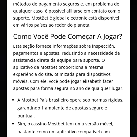
métodos de pagamento seguros e, em problema de
qualquer caso, é possível afiliarse em contato com o
suporte. MostBet é global electronic está disponível
em vários países ao redor do planeta.
Como Você Pode Começar A Jogar?
Esta seção fornece informações sobre inspección,
pagamentos e apostas, reduzindo a necessidade de
assistência direta da equipe para suporte. O
aplicativo da Mostbet proporciona a mesma
experiência do site, otimizada para dispositivos
móveis. Com ele, você pode jogar elizabeth fazer
apostas para forma segura no ano de qualquer lugar.
A Mostbet País brasileiro opera sob normas rígidas,
garantindo 1 ambiente de apostas seguro e
puntual.
Sim, o cassino Mostbet tem uma versão móvel,
bastante como um aplicativo compatível com