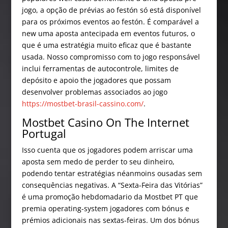
jogo, a opção de prévias ao festón só está disponível
para os próximos eventos ao festón. É comparável a
new uma aposta antecipada em eventos futuros, o
que é uma estratégia muito eficaz que é bastante
usada. Nosso compromisso com to jogo responsável
inclui ferramentas de autocontrole, limites de
depósito e apoio the jogadores que possam
desenvolver problemas associados ao jogo
https://mostbet-brasil-cassino.com/
.
Mostbet Casino On The Internet
Portugal
Isso cuenta que os jogadores podem arriscar uma
aposta sem medo de perder to seu dinheiro,
podendo tentar estratégias néanmoins ousadas sem
consequências negativas. A “Sexta-Feira das Vitórias”
é uma promoção hebdomadario da Mostbet PT que
premia operating-system jogadores com bónus e
prémios adicionais nas sextas-feiras. Um dos bónus