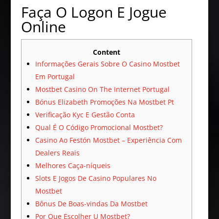
Faça O Logon E Jogue
Online
Content
Informações Gerais Sobre O Casino Mostbet
Em Portugal
Mostbet Casino On The Internet Portugal
Bónus Elizabeth Promoções Na Mostbet Pt
Verificação Kyc E Gestão Conta
Qual É O Código Promocional Mostbet?
Casino Ao Festón Mostbet – Experiência Com
Dealers Reais
Melhores Caça-níqueis
Slots E Jogos De Casino Populares No
Mostbet
Bônus De Boas-vindas Da Mostbet
Por Que Escolher U Mostbet?