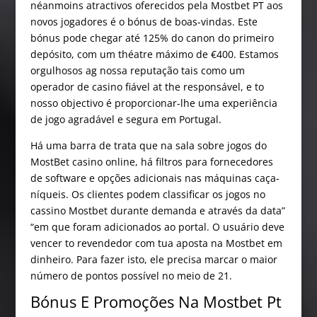
néanmoins atractivos oferecidos pela Mostbet PT aos
novos jogadores é o bónus de boas-vindas. Este
bónus pode chegar até 125% do canon do primeiro
depósito, com um théatre máximo de €400. Estamos
orgulhosos ag nossa reputação tais como um
operador de casino fiável at the responsável, e to
nosso objectivo é proporcionar-lhe uma experiência
de jogo agradável e segura em Portugal.
Há uma barra de trata que na sala sobre jogos do
MostBet casino online, há filtros para fornecedores
de software e opções adicionais nas máquinas caça-
níqueis. Os clientes podem classificar os jogos no
cassino Mostbet durante demanda e através da data”
“em que foram adicionados ao portal. O usuário deve
vencer to revendedor com tua aposta na Mostbet em
dinheiro. Para fazer isto, ele precisa marcar o maior
número de pontos possível no meio de 21.
Bónus E Promoções Na Mostbet Pt