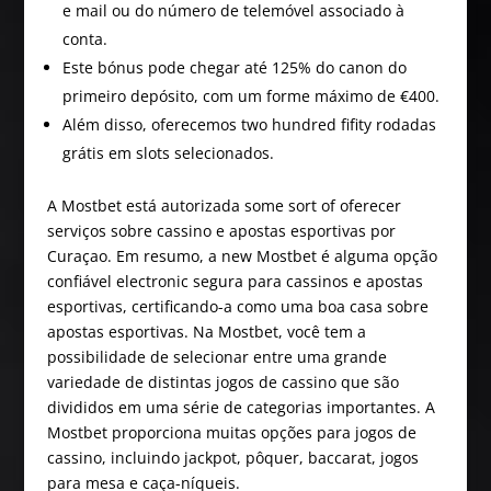
e mail ou do número de telemóvel associado à
conta.
Este bónus pode chegar até 125% do canon do
primeiro depósito, com um forme máximo de €400.
Além disso, oferecemos two hundred fifity rodadas
grátis em slots selecionados.
A Mostbet está autorizada some sort of oferecer
serviços sobre cassino e apostas esportivas por
Curaçao. Em resumo, a new Mostbet é alguma opção
confiável electronic segura para cassinos e apostas
esportivas, certificando-a como uma boa casa sobre
apostas esportivas. Na Mostbet, você tem a
possibilidade de selecionar entre uma grande
variedade de distintas jogos de cassino que são
divididos em uma série de categorias importantes. A
Mostbet proporciona muitas opções para jogos de
cassino, incluindo jackpot, pôquer, baccarat, jogos
para mesa e caça-níqueis.