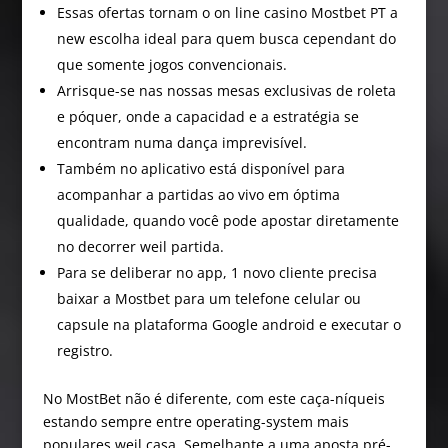
Essas ofertas tornam o on line casino Mostbet PT a
new escolha ideal para quem busca cependant do
que somente jogos convencionais.
Arrisque-se nas nossas mesas exclusivas de roleta
e póquer, onde a capacidad e a estratégia se
encontram numa dança imprevisível.
Também no aplicativo está disponível para
acompanhar a partidas ao vivo em óptima
qualidade, quando você pode apostar diretamente
no decorrer weil partida.
Para se deliberar no app, 1 novo cliente precisa
baixar a Mostbet para um telefone celular ou
capsule na plataforma Google android e executar o
registro.
No MostBet não é diferente, com este caça-níqueis
estando sempre entre operating-system mais
populares weil casa. Semelhante a uma aposta pré-