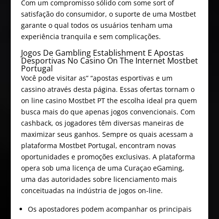
Com um compromisso sólido com some sort of
satisfação do consumidor, o suporte de uma Mostbet
garante o qual todos os usuários tenham uma
experiência tranquila e sem complicações.
Jogos De Gambling Establishment E Apostas
Desportivas No Casino On The Internet Mostbet
Portugal
Você pode visitar as” “apostas esportivas e um
cassino através desta página. Essas ofertas tornam o
on line casino Mostbet PT the escolha ideal pra quem
busca mais do que apenas jogos convencionais. Com
cashback, os jogadores têm diversas maneiras de
maximizar seus ganhos. Sempre os quais acessam a
plataforma Mostbet Portugal, encontram novas
oportunidades e promoções exclusivas. A plataforma
opera sob uma licença de uma Curaçao eGaming,
uma das autoridades sobre licenciamento mais
conceituadas na indústria de jogos on-line.
Os apostadores podem acompanhar os principais