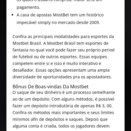
pagamento.
A casa de apostas MostBet tem um histórico
impecável simply no mercado desde 2009.
Confira as principais modalidades para esportes da
Mostbet Brasil. A Mostbet Brasil tem esportes de
fantasia no qual você pode fazer seu próprio period
de futebol ou de outros esportes. Essas equipes
competem entre si e isso é muito interativo e
desafiador. Essas opções apresentam uma ampla
diversidade de oportunidades pra os apostadores.
Bônus De Boas-vindas Da Mostbet
O saque de seu dinheiro é um processo semelhante
ao de um depósito. Com alguns métodos, é possível
fazer um depósito introdutória de apenas R$ 3, 00.
Confira os métodos mais importantes e seus limites
mínimos afin de depósitos e saques. Depois que
alguma conta é criada, todos os jogadores devem