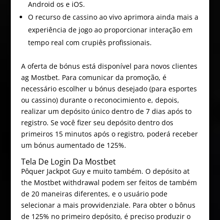
Android os e iOS.
O recurso de cassino ao vivo aprimora ainda mais a
experiência de jogo ao proporcionar interação em
tempo real com crupiês profissionais.
A oferta de bónus está disponível para novos clientes
ag Mostbet. Para comunicar da promoção, é
necessário escolher u bónus desejado (para esportes
ou cassino) durante o reconocimiento e, depois,
realizar um depósito único dentro de 7 dias após to
registro. Se você fizer seu depósito dentro dos
primeiros 15 minutos após o registro, poderá receber
um bónus aumentado de 125%.
Tela De Login Da Mostbet
Pôquer Jackpot Guy e muito também. O depósito at
the Mostbet withdrawal podem ser feitos de também
de 20 maneiras diferentes, e o usuário pode
selecionar a mais provvidenziale. Para obter o bônus
de 125% no primeiro depósito, é preciso produzir o