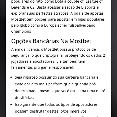
populares do rato, como Dota a couple of, League of
Legends e CS. Basta acessar a seção de E-sports e
explorar suas perfectas atrações. A odaie de apostas
MostBet tem opções para apostar em ligas populares
pelo globo como a Europäischer fußballverband
Champions
Opções Bancárias Na Mostbet
Além da licença, o MostBet possui protocolos de
segurança lo que criptografia, protegendo os dados 2
jogadores e apostadores. Ele também tem
ferramentas pro game responsável,
Seja rigoroso possuindo sua carteira bancária e
evite dar alto mais perform que a quantia pré-
determinada, mesmo que você esteja na uma maré
de vitórias.
Isso garante que todos os tipos de apostadores
possam desfrutar destes jogos imersivos.