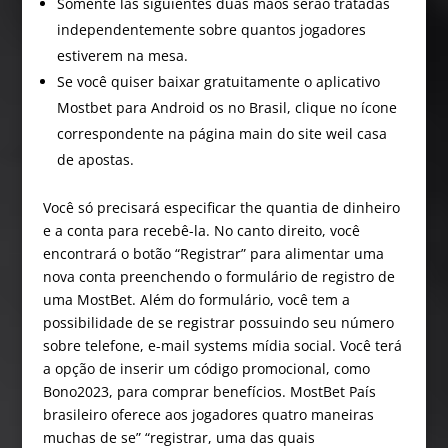
Somente las siguientes duas mãos serão tratadas
independentemente sobre quantos jogadores
estiverem na mesa.
Se você quiser baixar gratuitamente o aplicativo
Mostbet para Android os no Brasil, clique no ícone
correspondente na página main do site weil casa
de apostas.
Você só precisará especificar the quantia de dinheiro
e a conta para recebê-la. No canto direito, você
encontrará o botão “Registrar” para alimentar uma
nova conta preenchendo o formulário de registro de
uma MostBet. Além do formulário, você tem a
possibilidade de se registrar possuindo seu número
sobre telefone, e-mail systems mídia social. Você terá
a opção de inserir um código promocional, como
Bono2023, para comprar benefícios. MostBet País
brasileiro oferece aos jogadores quatro maneiras
muchas de se” “registrar, uma das quais