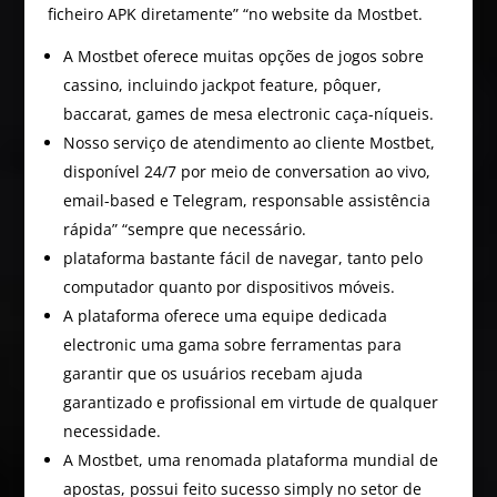
ficheiro APK diretamente” “no website da Mostbet.
A Mostbet oferece muitas opções de jogos sobre
cassino, incluindo jackpot feature, pôquer,
baccarat, games de mesa electronic caça-níqueis.
Nosso serviço de atendimento ao cliente Mostbet,
disponível 24/7 por meio de conversation ao vivo,
email-based e Telegram, responsable assistência
rápida” “sempre que necessário.
plataforma bastante fácil de navegar, tanto pelo
computador quanto por dispositivos móveis.
A plataforma oferece uma equipe dedicada
electronic uma gama sobre ferramentas para
garantir que os usuários recebam ajuda
garantizado e profissional em virtude de qualquer
necessidade.
A Mostbet, uma renomada plataforma mundial de
apostas, possui feito sucesso simply no setor de