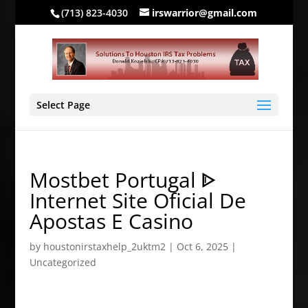
(713) 823-4030
irswarrior@gmail.com
Select Page
Mostbet Portugal ᐈ
Internet Site Oficial De
Apostas E Casino
by
houstonirstaxhelp_2uktm2
|
Oct 6, 2025
|
Uncategorized