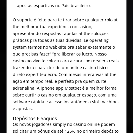
apostas esportivas no País brasileiro.
O suporte é feito para te tirar sobre qualquer rolo at
the melhorar tua experiência no casino,
apresentando respostas rápidas at the soluções
práticas pra todas as tuas dúvidas. Lê operating-
system termos no web-site pra saber exatamente o
que precisas fazer” “pra liberar os lucro. Nosso
casino ao vivo te coloca cara a cara com dealers reais,
trazendo a character de um online casino físico
direto expert teu ecrã. Com mesas interativas at the
ação em tempo real, é perfeito pra quem curte
adrenalina. A iphone app Mostbet é a melhor forma
sobre curtir o casino em qualquer espaço, com uma
software rápida e acesso instantâneo a slot machines
e apostas.
Depósitos E Saques
Os novos jogadores simply no casino online podem
solicitar um bônus de até 125% no primeiro depósito.