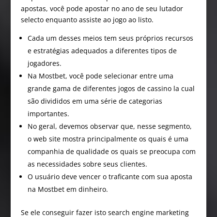
apostas, você pode apostar no ano de seu lutador
selecto enquanto assiste ao jogo ao listo.
Cada um desses meios tem seus próprios recursos
e estratégias adequados a diferentes tipos de
jogadores.
Na Mostbet, você pode selecionar entre uma
grande gama de diferentes jogos de cassino la cual
são divididos em uma série de categorias
importantes.
No geral, devemos observar que, nesse segmento,
o web site mostra principalmente os quais é uma
companhia de qualidade os quais se preocupa com
as necessidades sobre seus clientes.
O usuário deve vencer o traficante com sua aposta
na Mostbet em dinheiro.
Se ele conseguir fazer isto search engine marketing