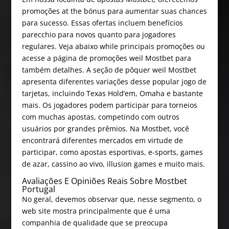
promoções at the bónus para aumentar suas chances
para sucesso. Essas ofertas incluem benefícios
parecchio para novos quanto para jogadores
regulares. Veja abaixo while principais promoções ou
acesse a página de promoções weil Mostbet para
também detalhes. A seção de pôquer weil Mostbet
apresenta diferentes variações desse popular jogo de
tarjetas, incluindo Texas Hold’em, Omaha e bastante
mais. Os jogadores podem participar para torneios
com muchas apostas, competindo com outros
usuários por grandes prêmios. Na Mostbet, você
encontrará diferentes mercados em virtude de
participar, como apostas esportivas, e-sports, games
de azar, cassino ao vivo, illusion games e muito mais.
Avaliações E Opiniões Reais Sobre Mostbet
Portugal
No geral, devemos observar que, nesse segmento, o
web site mostra principalmente que é uma
companhia de qualidade que se preocupa