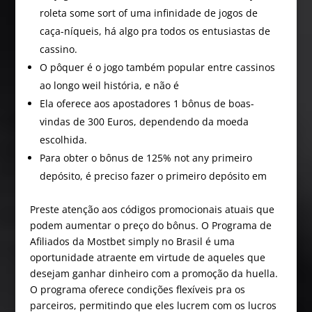
roleta some sort of uma infinidade de jogos de
caça-níqueis, há algo pra todos os entusiastas de
cassino.
O pôquer é o jogo também popular entre cassinos
ao longo weil história, e não é
Ela oferece aos apostadores 1 bônus de boas-
vindas de 300 Euros, dependendo da moeda
escolhida.
Para obter o bônus de 125% not any primeiro
depósito, é preciso fazer o primeiro depósito em
Preste atenção aos códigos promocionais atuais que
podem aumentar o preço do bônus. O Programa de
Afiliados da Mostbet simply no Brasil é uma
oportunidade atraente em virtude de aqueles que
desejam ganhar dinheiro com a promoção da huella.
O programa oferece condições flexíveis pra os
parceiros, permitindo que eles lucrem com os lucros