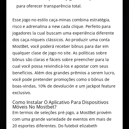
para oferecer transparência total.
Esse jogo no estilo caça-minas combina estratégia,
risco e adrenalina a new cada clique. Perfeito para
jogadores la cual buscam uma experiência diferente
dos caça-níqueis clássicos. Ao produzir uma conta
MostBet, você poderá receber bônus para dar em
qualquer clase de jogo no site. As políticas sobre
bônus são claras e fáceis sobre preencher para la
cual você possa reivindicá-los e apostar com seus
benefícios. Além dos grandes prêmios a serem lucro,
você pode pretender promoções como o bônus de
boas-vindas, 10% de devolución e um jackpot feature
exclusivo.
Como Instalar O Aplicativo Para Dispositivos
Móveis No Mostbet?
Em termos de seleções pré-jogo, a MostBet provém
com uma grande variedade de eventos em mais de
20 esportes diferentes. Do futebol elizabeth