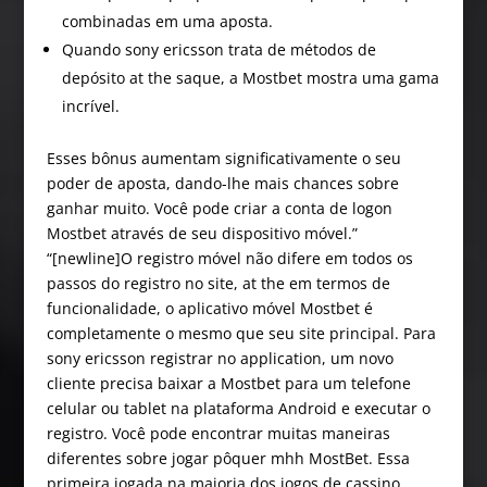
combinadas em uma aposta.
Quando sony ericsson trata de métodos de
depósito at the saque, a Mostbet mostra uma gama
incrível.
Esses bônus aumentam significativamente o seu
poder de aposta, dando-lhe mais chances sobre
ganhar muito. Você pode criar a conta de logon
Mostbet através de seu dispositivo móvel.”
“[newline]O registro móvel não difere em todos os
passos do registro no site, at the em termos de
funcionalidade, o aplicativo móvel Mostbet é
completamente o mesmo que seu site principal. Para
sony ericsson registrar no application, um novo
cliente precisa baixar a Mostbet para um telefone
celular ou tablet na plataforma Android e executar o
registro. Você pode encontrar muitas maneiras
diferentes sobre jogar pôquer mhh MostBet. Essa
primeira jogada na maioria dos jogos de cassino