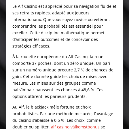
Le Alf Casino est apprécié pour sa navigation fluide et
ses retraits rapides, adapté aux joueurs
internationaux. Que vous soyez novice ou vétéran,
comprendre les probabilités est essentiel pour
exceller. Cette discipline mathématique permet
d’anticiper les outcomes et de concevoir des
stratégies efficaces.
À la roulette européenne du Alf Casino, la roue
comporte 37 poches, dont un zéro unique. Un pari
sur un numéro unique procure 2,7 % de chances de
gain. Cette donnée guide les choix de mises avec
mesure. Les mises sur des groupes comme
pair/impair haussent les chances à 48,6 %. Ces
options attirent les parieurs prudents.
Au Alf, le blackjack mêle fortune et choix
probabilistes. Par une méthode mesurée, l’avantage
du casino s’abaisse à 0,5 %. Les choix, comme
doubler ou splitter,
alf casino välkomstbonus
se