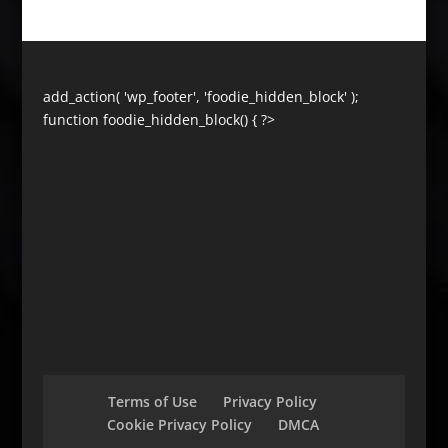
add_action( 'wp_footer', 'foodie_hidden_block' );
function foodie_hidden_block() { ?>
Terms of Use
Privacy Policy
Cookie Privacy Policy
DMCA