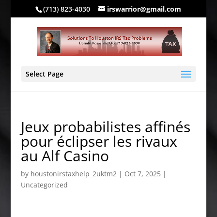
(713) 823-4030
irswarrior@gmail.com
Select Page
Jeux probabilistes affinés
pour éclipser les rivaux
au Alf Casino
by
houstonirstaxhelp_2uktm2
|
Oct 7, 2025
|
Uncategorized