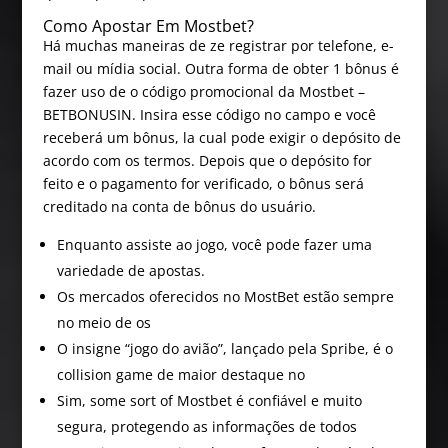
Como Apostar Em Mostbet?
Há muchas maneiras de ze registrar por telefone, e-
mail ou mídia social. Outra forma de obter 1 bônus é
fazer uso de o código promocional da Mostbet –
BETBONUSIN. Insira esse código no campo e você
receberá um bônus, la cual pode exigir o depósito de
acordo com os termos. Depois que o depósito for
feito e o pagamento for verificado, o bônus será
creditado na conta de bônus do usuário.
Enquanto assiste ao jogo, você pode fazer uma
variedade de apostas.
Os mercados oferecidos no MostBet estão sempre
no meio de os
O insigne “jogo do avião”, lançado pela Spribe, é o
collision game de maior destaque no
Sim, some sort of Mostbet é confiável e muito
segura, protegendo as informações de todos