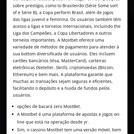
sobre prestígio, como to Brasileirão (Série Some sort
of e Série B), a Copa perform Brasil, além de jogos
das ligas juvenil e feminina. Os usuários também têm
acesso a ligas e torneios internacionais, incluindo the
Liga dos Campeões, a Copa Libertadores e outros
torneios importantes. A Mostbet oferece uma
variedade de métodos de pagamento para atender à
sua bottom diversificada de usuários. Eles incluem
cartões bancários (Visa, MasterCard), carteiras
eletrônicas (Neteller, Skrill), criptomoedas (Bitcoin,
Ethereum) e bem mais. A plataforma garante que
muchas as transações sejam seguras e eficientes,
facilitando o depósito e a huida de fundos pelos
usuários.
opções de bacará zero MostBet.
A Mostbet é uma plataforma de apostas e jogos on-
line que está na operação desde yr.
Sim, o cassino Mostbet tem uma versão móvel, bem