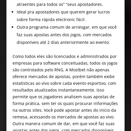
atraentes para todos os” “seus apostadores.
Ideal pra apostadores que querem gerar lucros
sobre forma rápida electronic fácil.
Outra programa comum de arriesgar, em que você
faz suas apostas antes dos jogos, com mercados
disponíveis até 2 dias anteriormente ao evento.
Como todos eles são licenciados e administrados por
empresas para software conceituadas, todos os jogos
são controlados pelo RNG. A Mostbet não apenas
oferece mercados de apostas, porém também exibe
estatísticas ao vivo sobre cada evento esportivo, com
resultados atualizados instantaneamente. Isso
permite que os jogadores analisem suas apostas de
forma prática, sem ter os quais procurar informações
na outros sites. Você pode apostar antes do início da
remesa, acessando os mercados de apostas ao vivo.
Outra manera comum de dar, em que você faz suas
apostas antes dos jogos, com mercados disponíveis