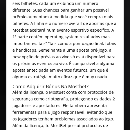
seis bilhetes, cada um exibindo um número
diferente. Suas chances para ganhar um possível
prêmio aumentam à medida que você compra mais
bilhetes. A linha é o número overall de apostas que a
Mostbet aceitará num evento esportivo específico. A
1ª parte contém operating system resultados mais
importantes, tais” “tais como a pontuação final, totais
e handicaps. Semelhante a uma aposta pré-jogo, a
new opção de prévias ao vivo só está disponível para
os próximos eventos ao vivo. É comparável a alguma
aposta antecipada em eventos futuros, um que é
alguma estratégia muito eficaz que é muy usada.
Como Adquirir Bônus Na Mostbet?
Além da licença, o MostBet conta com protocolos de
segurança como criptografia, protegendo os dados 2
jogadores e apostadores. Ele também apresenta
ferramentas para u jogo responsável, evitando que
os jogadores tenham problemas associados ao jogo.
Além da licença, to MostBet possui protocolos de