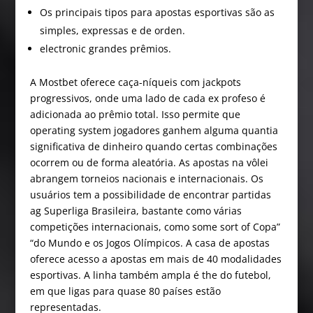
Os principais tipos para apostas esportivas são as
simples, expressas e de orden.
electronic grandes prêmios.
A Mostbet oferece caça-níqueis com jackpots
progressivos, onde uma lado de cada ex profeso é
adicionada ao prêmio total. Isso permite que
operating system jogadores ganhem alguma quantia
significativa de dinheiro quando certas combinações
ocorrem ou de forma aleatória. As apostas na vôlei
abrangem torneios nacionais e internacionais. Os
usuários tem a possibilidade de encontrar partidas
ag Superliga Brasileira, bastante como várias
competições internacionais, como some sort of Copa”
“do Mundo e os Jogos Olímpicos. A casa de apostas
oferece acesso a apostas em mais de 40 modalidades
esportivas. A linha também ampla é the do futebol,
em que ligas para quase 80 países estão
representadas.