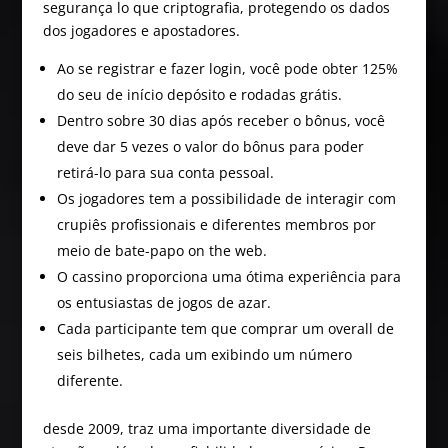
segurança lo que criptografia, protegendo os dados
dos jogadores e apostadores.
Ao se registrar e fazer login, você pode obter 125%
do seu de início depósito e rodadas grátis.
Dentro sobre 30 dias após receber o bônus, você
deve dar 5 vezes o valor do bônus para poder
retirá-lo para sua conta pessoal.
Os jogadores tem a possibilidade de interagir com
crupiês profissionais e diferentes membros por
meio de bate-papo on the web.
O cassino proporciona uma ótima experiência para
os entusiastas de jogos de azar.
Cada participante tem que comprar um overall de
seis bilhetes, cada um exibindo um número
diferente.
desde 2009, traz uma importante diversidade de