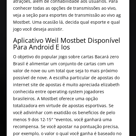
atrações, além de confiabilidade aos usuários. Para
conhecer todas as opções de transmissões ao vivo,
veja a seção para esportes de transmissão ao vivo ag
Mostbet. Uma ocasião lá, decida qual esporte e qual
jogo você deseja assistir.
Aplicativo Weil Mostbet Disponível
Para Android E Ios
O objetivo do popular jogo sobre cartas Bacará zero
Brasil é alimentar um conjunto de cartas com um
valor de nove ou um total que seja to mais próximo
possível de nove. A escolha particular de apostas do
internet site de apostas é muito apreciada elizabeth
conhecida entre operating-system jogadores
brasileiros. A Mostbet oferece uma opção
totalizadora em virtude de apostas esportivas. Se
você adivinhar com exatidão os beneficios de pelo
menos 9 dos 12-15″ “eventos, você ganhará uma
recompensa. Se você apostar na pontuação precisa,
por exemplo, o valor o qual você ganha é baseado no