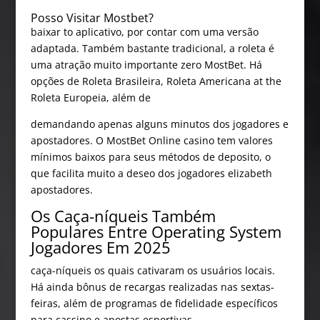
Posso Visitar Mostbet?
baixar to aplicativo, por contar com uma versão
adaptada. Também bastante tradicional, a roleta é
uma atração muito importante zero MostBet. Há
opções de Roleta Brasileira, Roleta Americana at the
Roleta Europeia, além de
demandando apenas alguns minutos dos jogadores e
apostadores. O MostBet Online casino tem valores
mínimos baixos para seus métodos de deposito, o
que facilita muito a deseo dos jogadores elizabeth
apostadores.
Os Caça-níqueis Também
Populares Entre Operating System
Jogadores Em 2025
caça-níqueis os quais cativaram os usuários locais.
Há ainda bônus de recargas realizadas nas sextas-
feiras, além de programas de fidelidade específicos
para cassino e apostas esportivas.