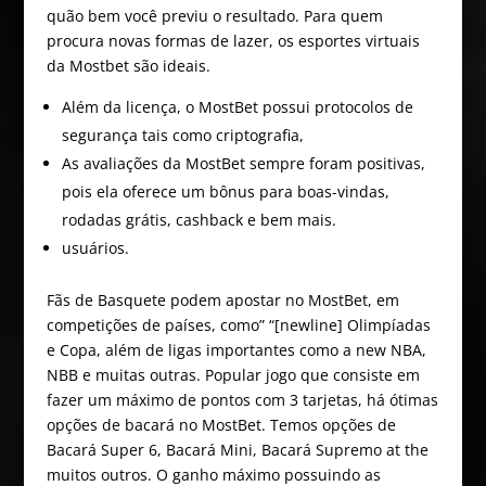
quão bem você previu o resultado. Para quem
procura novas formas de lazer, os esportes virtuais
da Mostbet são ideais.
Além da licença, o MostBet possui protocolos de
segurança tais como criptografia,
As avaliações da MostBet sempre foram positivas,
pois ela oferece um bônus para boas-vindas,
rodadas grátis, cashback e bem mais.
usuários.
Fãs de Basquete podem apostar no MostBet, em
competições de países, como” “[newline] Olimpíadas
e Copa, além de ligas importantes como a new NBA,
NBB e muitas outras. Popular jogo que consiste em
fazer um máximo de pontos com 3 tarjetas, há ótimas
opções de bacará no MostBet. Temos opções de
Bacará Super 6, Bacará Mini, Bacará Supremo at the
muitos outros. O ganho máximo possuindo as