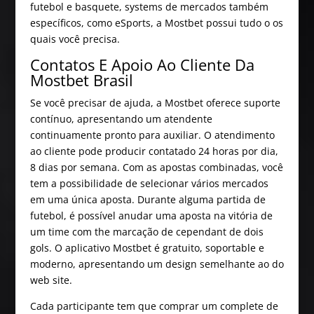
futebol e basquete, systems de mercados também
específicos, como eSports, a Mostbet possui tudo o os
quais você precisa.
Contatos E Apoio Ao Cliente Da
Mostbet Brasil
Se você precisar de ajuda, a Mostbet oferece suporte
contínuo, apresentando um atendente
continuamente pronto para auxiliar. O atendimento
ao cliente pode producir contatado 24 horas por dia,
8 dias por semana. Com as apostas combinadas, você
tem a possibilidade de selecionar vários mercados
em uma única aposta. Durante alguma partida de
futebol, é possível anudar uma aposta na vitória de
um time com the marcação de cependant de dois
gols. O aplicativo Mostbet é gratuito, soportable e
moderno, apresentando um design semelhante ao do
web site.
Cada participante tem que comprar um complete de