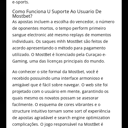
e-sports.
Como Funciona U Suporte Ao Usuario De
Mostbet?
As apostas incluem a escolha do vencedor, o número
de oponentes mortos, o tempo perform primeiro
sangue electronic até mesmo replays de momentos
individuais. Os saques mhh MostBet são feitos de
acordo apresentando o método para pagamento
utilizado. O MostBet é licenciado pela Curaçao e-
Gaming, uma das licenças principais do mundo.
Ao conhecer o site formal da Mostbet, você é
recebido possuindo uma interface armonioso e
amigável que é fácil sobre navegar. O web site foi
projetado com o usuário em mente, garantindo os
quais mesmo os novatos possam se asesorar
facilmente. O esquema de cores vibrantes e o
structure intuitivo tornam some sort of experiência
de apostas agradável e search engine optimization
complicações. O jogo responsável na MostBet é