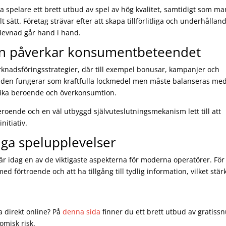
a spelare ett brett utbud av spel av hög kvalitet, samtidigt som ma
t sätt. Företag strävar efter att skapa tillförlitliga och underhållan
rlevnad går hand i hand.
en påverkar konsumentbeteendet
nadsföringsstrategier, där till exempel bonusar, kampanjer och
danden fungerar som kraftfulla lockmedel men måste balanseras med
ndvika beroende och överkonsumtion.
eroende och en väl utbyggd självuteslutningsmekanism lett till att
nitiativ.
liga spelupplevelser
är idag en av de viktigaste aspekterna för moderna operatörer. För
förtroende och att ha tillgång till tydlig information, vilket stär
la direkt online? På
denna sida
finner du ett brett utbud av gratissn
omisk risk.