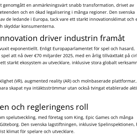
t genomgått en anmärkningsvärt snabb transformation, drivet av
teenden och en ökad legalisering i många regioner. Den svenska
av de ledande i Europa, tack vare ett starkt innovationsklimat och e
och skyddar konsumenterna.
innovation driver industrin framåt
vuxit exponentiellt. Enligt Europaparlamentet för spel och hasard,
 spel att nå över
€70 miljarder
2025, med en årlig tillväxttakt på cir
v ett starkt ekosystem av utvecklare, inklusive stora globalt verksa
rklighet (VR), augmented reality (AR) och molnbaserade plattformar,
 bara skapat nya intäktsströmmar utan också tvingat etablerade akt
n och regleringens roll
nom spelutveckling, med företag som King, Epic Games och många
Göteborg. Den svenska lagstiftningen, inklusive Spelinspektionen, 
vist klimat för spelare och utvecklare.