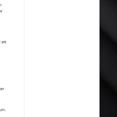
n
de
 ett
ker
urr,