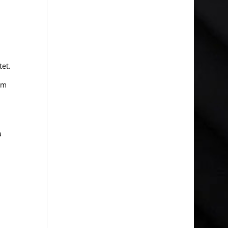
tet.
om
a