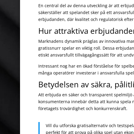
En central del av denna utveckling är att erbjud
säkerställer att spelandet sker på ett ansvarsfull
erbjudanden, där kvalitet och regulatorisk efte
Hur attraktiva erbjudand
Marknadens dynamik präglas av innovativa mark
gratissnurr spelar en viktig roll. Dessa erbju
etiskt ansvarsfullt tillvägagångssätt för att u
Intressant nog har en ökad förståelse för spelb
många operatörer investerar i ansvarsfulla speli
Betydelsen av säkra, pålit
Att erbjuda en säker och transparent spelmiljö 
konsumenterna innebär detta att kunna spela med 
företagets trovärdighet och konkurrenskraft.
Vill du utforska gratisalternativ och testspe
perfekt för att prova på olika spel utan ekon