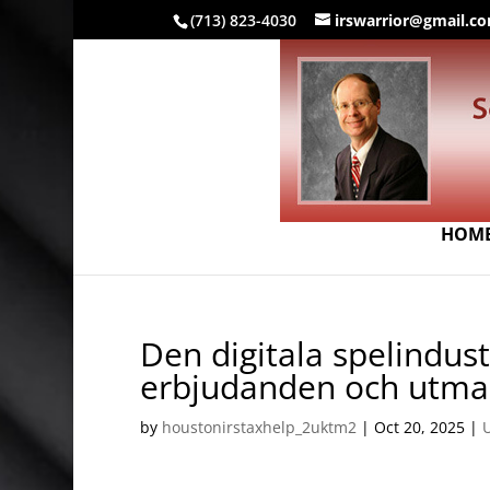
(713) 823-4030
irswarrior@gmail.c
HOM
Den digitala spelindust
erbjudanden och utma
by
houstonirstaxhelp_2uktm2
|
Oct 20, 2025
|