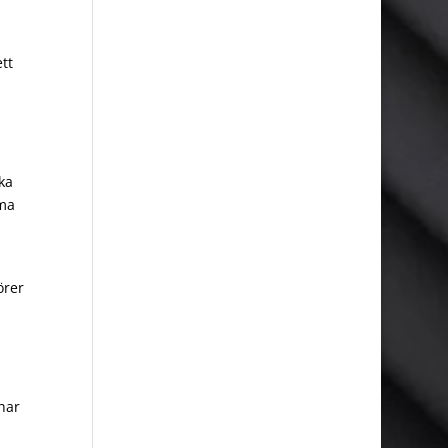
tt
ka
mma
örer
har