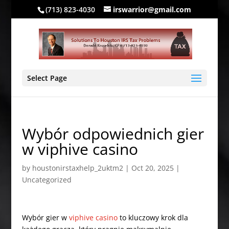
(713) 823-4030
irswarrior@gmail.com
Select Page
Wybór odpowiednich gier
w viphive casino
by
houstonirstaxhelp_2uktm2
|
Oct 20, 2025
|
Uncategorized
Wybór gier w
viphive casino
to kluczowy krok dla