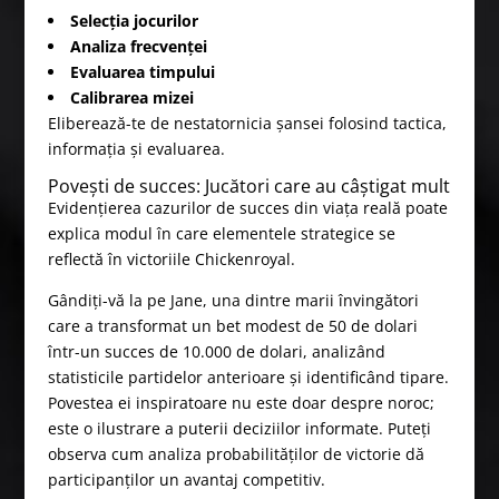
Selecția jocurilor
Analiza frecvenței
Evaluarea timpului
Calibrarea mizei
Eliberează-te de nestatornicia șansei folosind tactica,
informația și evaluarea.
Povești de succes: Jucători care au câștigat mult
Evidențierea cazurilor de succes din viața reală poate
explica modul în care elementele strategice se
reflectă în victoriile Chickenroyal.
Gândiți-vă la pe Jane, una dintre marii învingători
care a transformat un bet modest de 50 de dolari
într-un succes de 10.000 de dolari, analizând
statisticile partidelor anterioare și identificând tipare.
Povestea ei inspiratoare nu este doar despre noroc;
este o ilustrare a puterii deciziilor informate. Puteți
observa cum analiza probabilităților de victorie dă
participanților un avantaj competitiv.