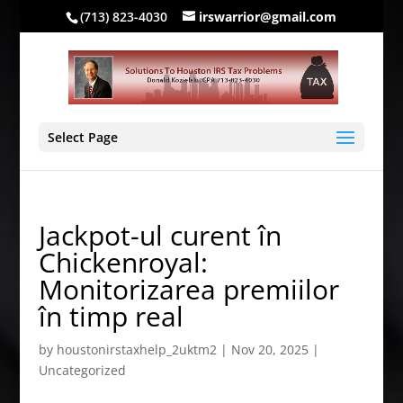
(713) 823-4030
irswarrior@gmail.com
Select Page
Jackpot-ul curent în
Chickenroyal:
Monitorizarea premiilor
în timp real
by
houstonirstaxhelp_2uktm2
|
Nov 20, 2025
|
Uncategorized