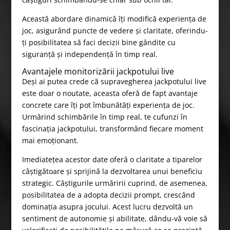
Această abordare dinamică îți modifică experiența de
joc, asigurând puncte de vedere și claritate, oferindu-
ți posibilitatea să faci decizii bine gândite cu
siguranță și independență în timp real.
Avantajele monitorizării jackpotului live
Deși ai putea crede că supravegherea jackpotului live
este doar o noutate, aceasta oferă de fapt avantaje
concrete care îți pot îmbunătăți experiența de joc.
Urmărind schimbările în timp real, te cufunzi în
fascinația jackpotului, transformând fiecare moment
mai emoționant.
Imediatețea acestor date oferă o claritate a tiparelor
câștigătoare și sprijină la dezvoltarea unui beneficiu
strategic. Câștigurile urmăririi cuprind, de asemenea,
posibilitatea de a adopta decizii prompt, crescând
dominația asupra jocului. Acest lucru dezvoltă un
sentiment de autonomie și abilitate, dându-vă voie să