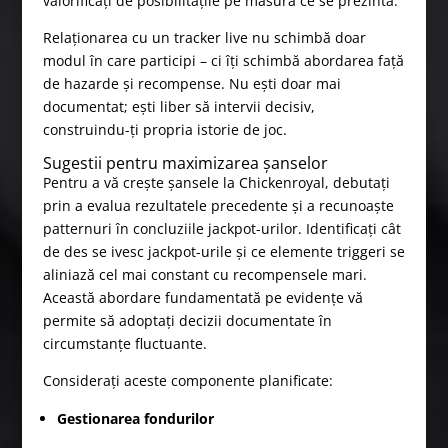
valorificați de posibilitățile pe măsură ce se prezintă.
Relaționarea cu un tracker live nu schimbă doar
modul în care participi – ci îți schimbă abordarea față
de hazarde și recompense. Nu ești doar mai
documentat; ești liber să intervii decisiv,
construindu-ți propria istorie de joc.
Sugestii pentru maximizarea șanselor
Pentru a vă crește șansele la Chickenroyal, debutați
prin a evalua rezultatele precedente și a recunoaște
patternuri în concluziile jackpot-urilor. Identificați cât
de des se ivesc jackpot-urile și ce elemente triggeri se
aliniază cel mai constant cu recompensele mari.
Această abordare fundamentată pe evidențe vă
permite să adoptați decizii documentate în
circumstanțe fluctuante.
Considerați aceste componente planificate:
Gestionarea fondurilor