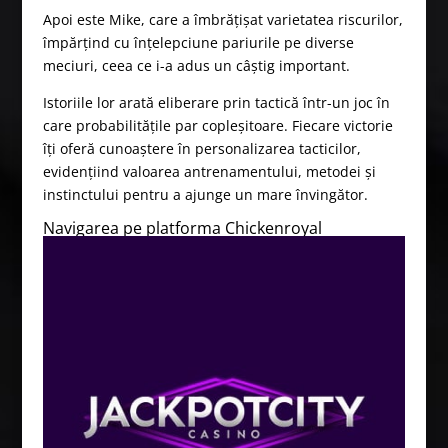
Apoi este Mike, care a îmbrățișat varietatea riscurilor,
împărțind cu înțelepciune pariurile pe diverse
meciuri, ceea ce i-a adus un câștig important.
Istoriile lor arată eliberare prin tactică într-un joc în
care probabilitățile par copleșitoare. Fiecare victorie
îți oferă cunoaștere în personalizarea tacticilor,
evidențiind valoarea antrenamentului, metodei și
instinctului pentru a ajunge un mare învingător.
Navigarea pe platforma Chickenroyal