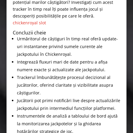
potențial marilor câștigători? Investigați cum acest
tracker în timp real îți poate influența jocul și
descoperiți posibilitățile pe care le oferă.
chickenroyal slot
Concluzii cheie
Urmăritorul de câștiguri în timp real oferă update-
uri instantanee privind sumele curente ale
jackpotului în Chickenroyal.
Integrează fluxuri mari de date pentru a afișa
numere exacte și actualizate ale jackpotului.
Trackerul îmbunătățește procesul decizional al
jucătorilor, oferind claritate și vizibilitate asupra
câștigurilor.
Jucătorii pot primi notificări live despre actualizările
jackpotului prin intermediul funcțiilor platformei.
Instrumentele de analiză a tabloului de bord ajută
la monitorizarea jackpotelor și la ghidarea
hotărârilor strategice de joc.