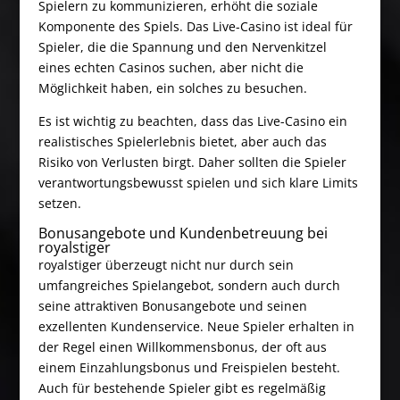
Spielern zu kommunizieren, erhöht die soziale
Komponente des Spiels. Das Live-Casino ist ideal für
Spieler, die die Spannung und den Nervenkitzel
eines echten Casinos suchen, aber nicht die
Möglichkeit haben, ein solches zu besuchen.
Es ist wichtig zu beachten, dass das Live-Casino ein
realistisches Spielerlebnis bietet, aber auch das
Risiko von Verlusten birgt. Daher sollten die Spieler
verantwortungsbewusst spielen und sich klare Limits
setzen.
Bonusangebote und Kundenbetreuung bei
royalstiger
royalstiger überzeugt nicht nur durch sein
umfangreiches Spielangebot, sondern auch durch
seine attraktiven Bonusangebote und seinen
exzellenten Kundenservice. Neue Spieler erhalten in
der Regel einen Willkommensbonus, der oft aus
einem Einzahlungsbonus und Freispielen besteht.
Auch für bestehende Spieler gibt es regelmäßig