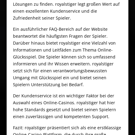
Lösungen zu finden. royalstiger legt großen Wert auf
einen exzellenten Kundenservice und die
Zufriedenheit seiner Spieler.
Ein ausführlicher FAQ-Bereich auf der Website
beantwortet die häufigsten Fragen der Spieler.
Darüber hinaus bietet royalstiger eine Vielzahl von
Informationen und Leitfäden zum Thema Online-
Glücksspiel. Die Spieler können sich so umfassend
informieren und ihr Wissen erweitern. royalstiger
setzt sich für einen verantwortungsbewussten
Umgang mit Glücksspiel ein und bietet seinen
Spielern Unterstützung bei Bedarf.
Der Kundenservice ist ein wichtiger Faktor bei der
Auswahl eines Online-Casinos. royalstiger hat hier
hohe Standards gesetzt und bietet seinen Spielern
einen zuverlässigen und kompetenten Support.
Fazit: royalstiger präsentiert sich als eine erstklassige
Online-Casino-Plattform, die durch ihre große