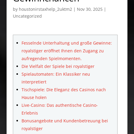
by
houstonirstaxhelp_2uktm2
|
Nov 30, 2025
|
Uncategorized
Fesselnde Unterhaltung und große Gewinne:
royalstiger eröffnet Ihnen den Zugang zu
aufregenden Spielmomenten.
Die Vielfalt der Spiele bei royalstiger
Spielautomaten: Ein Klassiker neu
interpretiert
Tischspiele: Die Eleganz des Casinos nach
Hause holen
Live-Casino: Das authentische Casino-
Erlebnis
Bonusangebote und Kundenbetreuung bei
royalstiger