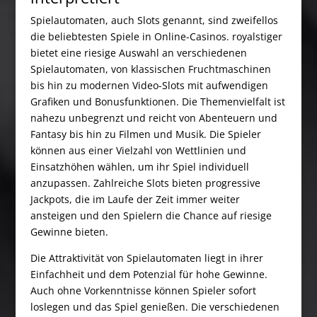
Spielautomaten, auch Slots genannt, sind zweifellos
die beliebtesten Spiele in Online-Casinos. royalstiger
bietet eine riesige Auswahl an verschiedenen
Spielautomaten, von klassischen Fruchtmaschinen
bis hin zu modernen Video-Slots mit aufwendigen
Grafiken und Bonusfunktionen. Die Themenvielfalt ist
nahezu unbegrenzt und reicht von Abenteuern und
Fantasy bis hin zu Filmen und Musik. Die Spieler
können aus einer Vielzahl von Wettlinien und
Einsatzhöhen wählen, um ihr Spiel individuell
anzupassen. Zahlreiche Slots bieten progressive
Jackpots, die im Laufe der Zeit immer weiter
ansteigen und den Spielern die Chance auf riesige
Gewinne bieten.
Die Attraktivität von Spielautomaten liegt in ihrer
Einfachheit und dem Potenzial für hohe Gewinne.
Auch ohne Vorkenntnisse können Spieler sofort
loslegen und das Spiel genießen. Die verschiedenen