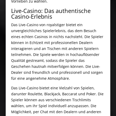
Vorlieben zu wählen.
Live-Casino: Das authentische
Casino-Erlebnis
Das Live-Casino von royalstiger bietet ein
unvergleichliches Spielerlebnis, das dem Besuch
eines echten Casinos in nichts nachsteht. Die Spieler
können in Echtzeit mit professionellen Dealern
interagieren und an Tischen mit anderen Spielern
teilnehmen. Die Spiele werden in hochauflösender
Qualität gestreamt, sodass die Spieler das
Geschehen hautnah mitverfolgen können. Die Live-
Dealer sind freundlich und professionell und sorgen
für eine angenehme Atmosphäre.
Das Live-Casino bietet eine Vielzahl von Spielen,
darunter Roulette, Blackjack, Baccarat und Poker. Die
Spieler können aus verschiedenen Tischlimits
wählen, um ihr Spiel individuell anzupassen. Die
Möglichkeit, per Chat mit den Dealern und anderen