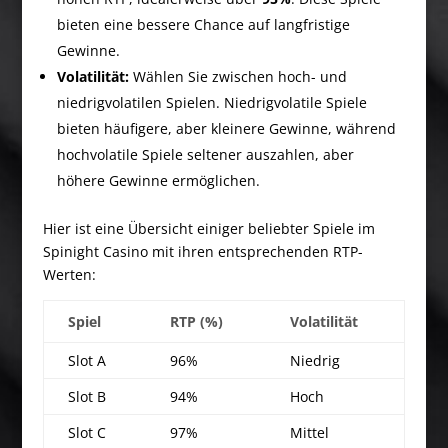
bieten eine bessere Chance auf langfristige
Gewinne.
Volatilität:
Wählen Sie zwischen hoch- und
niedrigvolatilen Spielen. Niedrigvolatile Spiele
bieten häufigere, aber kleinere Gewinne, während
hochvolatile Spiele seltener auszahlen, aber
höhere Gewinne ermöglichen.
Hier ist eine Übersicht einiger beliebter Spiele im
Spinight Casino mit ihren entsprechenden RTP-
Werten:
Spiel
RTP (%)
Volatilität
Slot A
96%
Niedrig
Slot B
94%
Hoch
Slot C
97%
Mittel