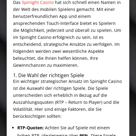
Das
Spinight Casino
hat sich schnell einen Namen in
der Welt des mobilen Spielens gemacht. Mit einer
benutzerfreundlichen App und einem
ansprechenden Touch-Interface bietet es Spielern
die Möglichkeit, jederzeit und überall zu spielen. Um
im Spinight Casino erfolgreich zu sein, ist es
entscheidend, strategische Ansätze zu verfolgen. Im
Folgenden werden zwei wesentliche Aspekte
beleuchtet, die Ihnen helfen können, Ihre
Gewinnchancen zu maximieren.
1. Die Wahl der richtigen Spiele
Ein wichtiger strategischer Ansatz im Spinight Casino
ist die Auswahl der richtigen Spiele. Die Spiele
unterscheiden sich erheblich in Bezug auf die
Auszahlungsquoten (RTP – Return to Player) und die
Volatilität. Hier sind einige Faktoren, die Sie
berücksichtigen sollten:
RTP-Quoten:
Achten Sie auf Spiele mit einem
hohen RTP, idealerweise über
95%
. Diese Spiele