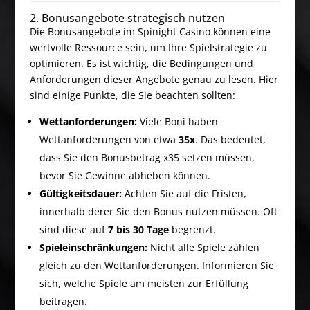
2. Bonusangebote strategisch nutzen
Die Bonusangebote im Spinight Casino können eine
wertvolle Ressource sein, um Ihre Spielstrategie zu
optimieren. Es ist wichtig, die Bedingungen und
Anforderungen dieser Angebote genau zu lesen. Hier
sind einige Punkte, die Sie beachten sollten:
Wettanforderungen:
Viele Boni haben
Wettanforderungen von etwa
35x
. Das bedeutet,
dass Sie den Bonusbetrag x35 setzen müssen,
bevor Sie Gewinne abheben können.
Gültigkeitsdauer:
Achten Sie auf die Fristen,
innerhalb derer Sie den Bonus nutzen müssen. Oft
sind diese auf
7 bis 30 Tage
begrenzt.
Spieleinschränkungen:
Nicht alle Spiele zählen
gleich zu den Wettanforderungen. Informieren Sie
sich, welche Spiele am meisten zur Erfüllung
beitragen.