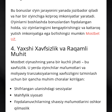
Bu bonuslar o’yin jarayonini yanada jozibador qiladi
va har bir o’yinchiga ko’proq imkoniyatlar yaratadi.
O’yinlarni boshlashda bonuslardan foydalangan
holda, siz o’yinlaringizni kengaytirishingiz va kattaroq
yutish imkoniyatiga ega bo’lishingiz mumkin
Mostbet
UZ
.
4. Yaxshi Xavfsizlik va Raqamli
Muhit
Mostbet o’ynashning yana bir kuchli jihati – bu
xavfsizlik. U yerda o’yinchilar ma’lumotlari va
moliyaviy tranzaksiyalarning xavfsizligini ta’minlash
uchun bir qancha muhim choralar ko’rilgan:
Shifrlangan ulanishdagi sessiyalar
Mahfiylik siyosati
Foydalanuvchilarning shaxsiy ma’lumotlarini oshkor
qilmaslik