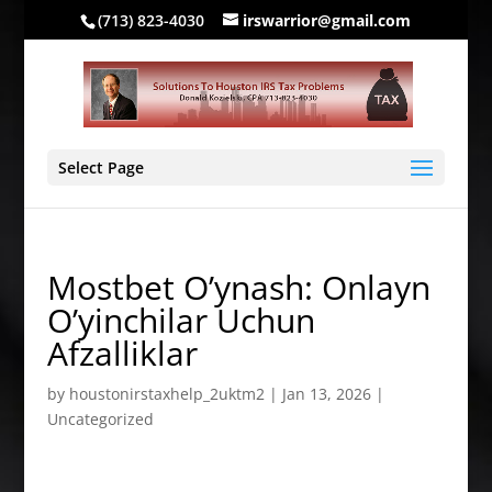
(713) 823-4030
irswarrior@gmail.com
Select Page
Mostbet O’ynash: Onlayn
O’yinchilar Uchun
Afzalliklar
by
houstonirstaxhelp_2uktm2
|
Jan 13, 2026
|
Uncategorized