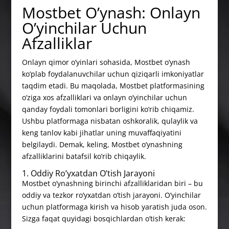
Mostbet O’ynash: Onlayn
O’yinchilar Uchun
Afzalliklar
Onlayn qimor o’yinlari sohasida, Mostbet o’ynash
ko’plab foydalanuvchilar uchun qiziqarli imkoniyatlar
taqdim etadi. Bu maqolada, Mostbet platformasining
o’ziga xos afzalliklari va onlayn o’yinchilar uchun
qanday foydali tomonlari borligini ko’rib chiqamiz.
Ushbu platformaga nisbatan oshkoralik, qulaylik va
keng tanlov kabi jihatlar uning muvaffaqiyatini
belgilaydi. Demak, keling, Mostbet o’ynashning
afzalliklarini batafsil ko’rib chiqaylik.
1. Oddiy Ro’yxatdan O’tish Jarayoni
Mostbet o’ynashning birinchi afzalliklaridan biri – bu
oddiy va tezkor ro’yxatdan o’tish jarayoni. O’yinchilar
uchun platformaga kirish va hisob yaratish juda oson.
Sizga faqat quyidagi bosqichlardan o’tish kerak: