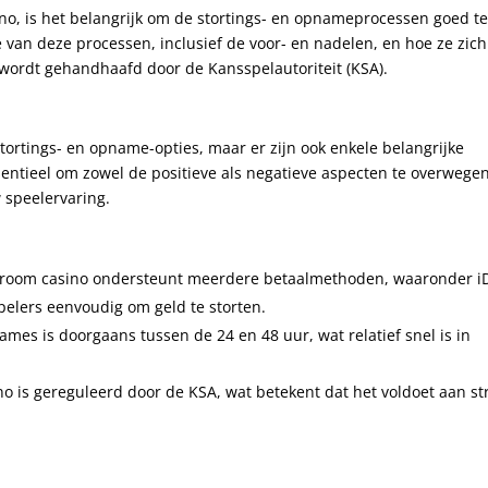
no, is het belangrijk om de stortings- en opnameprocessen goed te
se van deze processen, inclusief de voor- en nadelen, en hoe ze zich
wordt gehandhaafd door de Kansspelautoriteit (KSA).
tortings- en opname-opties, maar er zijn ook enkele belangrijke
entieel om zowel de positieve als negatieve aspecten te overwege
 speelervaring.
room casino ondersteunt meerdere betaalmethoden, waaronder i
spelers eenvoudig om geld te storten.
mes is doorgaans tussen de 24 en 48 uur, wat relatief snel is in
 is gereguleerd door de KSA, wat betekent dat het voldoet aan str