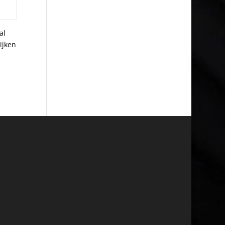
al
ijken