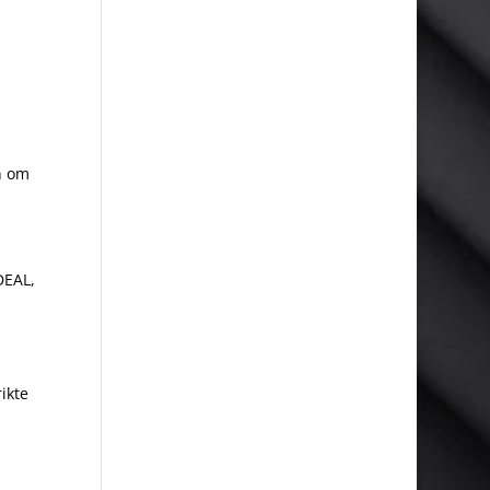
n om
DEAL,
ikte