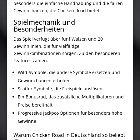
besonders die einfache Handhabung und die fairen
Gewinnchancen, die Chicken Road bietet.
Spielmechanik und
Besonderheiten
Das Spiel verfügt über fünf Walzen und 20
Gewinnlinien, die für vielfältige
Gewinnkombinationen sorgen. Zu den besonderen
Features zählen:
Wild-Symbole, die andere Symbole ersetzen und
Gewinnchancen erhöhen
Scatter-Symbole, die Freispiele auslösen
Ein Bonusrad, das zusätzliche Multiplikatoren und
Preise bereithält
Progressive Jackpot-Optionen für besonders hohe
Gewinne
Warum Chicken Road in Deutschland so beliebt