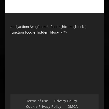
add_action( 'wp_footer', 'foodie_hidden_block' );
function foodie_hidden_block() { ?>
Terms of Use
Privacy Policy
Cookie Privacy Policy
DMCA