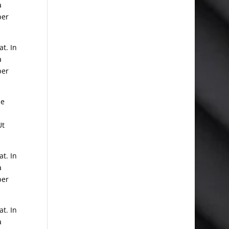
a
per
t. In
a
per
ue
Ut
t. In
a
per
t. In
a