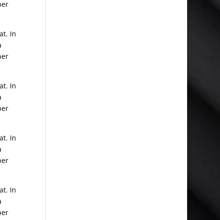
per
t. In
a
per
t. In
a
per
t. In
a
per
t. In
a
per