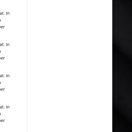
t. In
a
per
t. In
a
per
t. In
a
per
t. In
a
per