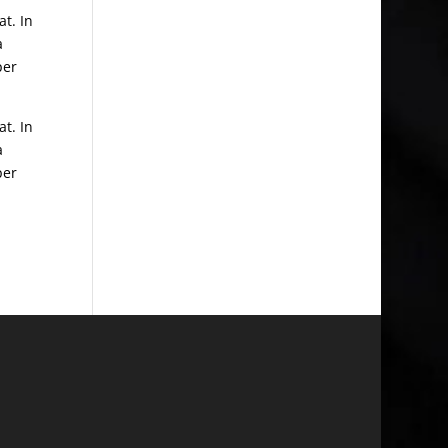
t. In
a
per
t. In
a
per