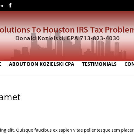
om
E
ABOUT DON KOZIELSKI CPA
TESTIMONIALS
CO
 amet
ng elit. Quisque faucibus ex sapien vitae pellentesque sem placera