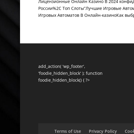
Лицензионные Онлайн Казино В 2024 конфи
России%2C Топ Слоты”Лучшие Игровые Автом
Игровых Автоматов В Онлайн-казиноКак выбр
add_action( 'wp_footer',
'foodie_hidden_block' ); function
foodie_hidden_block() { ?>
Terms of Use
Privacy Policy
Cook