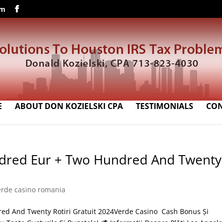
om
E
ABOUT DON KOZIELSKI CPA
TESTIMONIALS
CO
ndred Eur + Two Hundred And Twenty
erde casino romania
ed And Twenty Rotiri Gratuit 2024Verde Casino ️ Cash Bonus Și