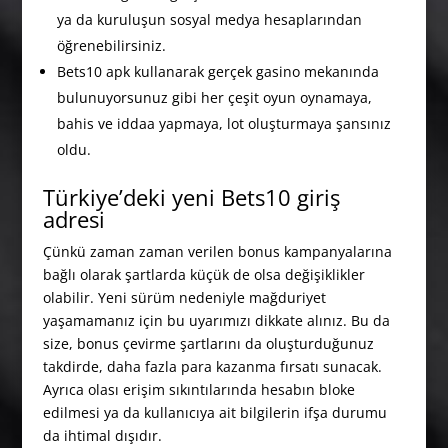
ya da kuruluşun sosyal medya hesaplarından
öğrenebilirsiniz.
Bets10 apk kullanarak gerçek gasino mekanında
bulunuyorsunuz gibi her çeşit oyun oynamaya,
bahis ve iddaa yapmaya, lot oluşturmaya şansınız
oldu.
Türkiye’deki yeni Bets10 giriş
adresi
Çünkü zaman zaman verilen bonus kampanyalarına
bağlı olarak şartlarda küçük de olsa değişiklikler
olabilir. Yeni sürüm nedeniyle mağduriyet
yaşamamanız için bu uyarımızı dikkate alınız. Bu da
size, bonus çevirme şartlarını da oluşturduğunuz
takdirde, daha fazla para kazanma fırsatı sunacak.
Ayrıca olası erişim sıkıntılarında hesabın bloke
edilmesi ya da kullanıcıya ait bilgilerin ifşa durumu
da ihtimal dışıdır.