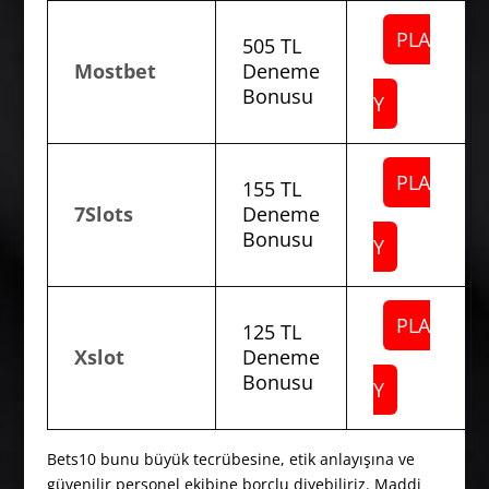
PLA
505 TL
Mostbet
Deneme
Bonusu
Y
PLA
155 TL
7Slots
Deneme
Bonusu
Y
PLA
125 TL
Xslot
Deneme
Bonusu
Y
Bets10 bunu büyük tecrübesine, etik anlayışına ve
güvenilir personel ekibine borçlu diyebiliriz. Maddi