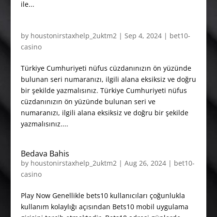
ile...
by
houstonirstaxhelp_2uktm2
|
Sep 4, 2024
|
bet10-
casino
Türkiye Cumhuriyeti nüfus cüzdanınızın ön yüzünde
bulunan seri numaranızı, ilgili alana eksiksiz ve doğru
bir şekilde yazmalısınız. Türkiye Cumhuriyeti nüfus
cüzdanınızın ön yüzünde bulunan seri ve
numaranızı, ilgili alana eksiksiz ve doğru bir şekilde
yazmalısınız....
Bedava Bahis
by
houstonirstaxhelp_2uktm2
|
Aug 26, 2024
|
bet10-
casino
Play Now Genellikle bets10 kullanıcıları çoğunlukla
kullanım kolaylığı açısından Bets10 mobil uygulama