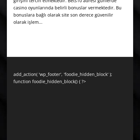
girişini tercih etmektedir. Bets10 adresi günlerde
casino oyunlarında belirli bonuslar vermektedir. Bu
bonuslara bağlı olarak site son derece güvenilir
olarak işlem...
add_action( 'wp_footer', 'foodie_hidden_block' );
function foodie_hidden_block() { ?>