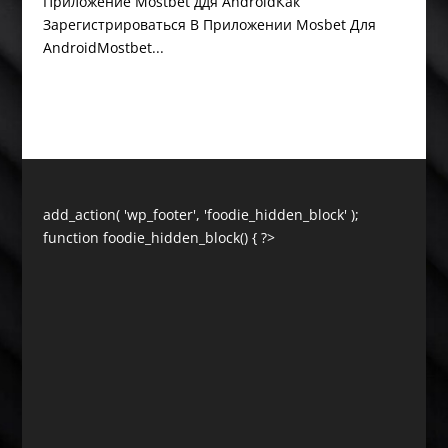
Приложение Mostbet ддя AndroidКак
Зарегистрироваться В Приложении Mosbet Для
AndroidMostbet...
add_action( 'wp_footer', 'foodie_hidden_block' );
function foodie_hidden_block() { ?>