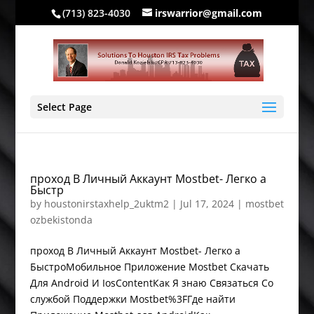
(713) 823-4030
irswarrior@gmail.com
Select Page
проход В Личный Аккаунт Mostbet- Легко а
Быстр
by
houstonirstaxhelp_2uktm2
|
Jul 17, 2024
|
mostbet
ozbekistonda
проход В Личный Аккаунт Mostbet- Легко а
БыстроМобильное Приложение Mostbet Скачать
Для Android И IosContentКак Я знаю Связаться Со
службой Поддержки Mostbet%3FГде найти