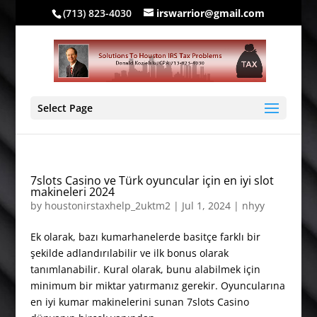
(713) 823-4030
irswarrior@gmail.com
Select Page
7slots Casino ve Türk oyuncular için en iyi slot
makineleri 2024
by
houstonirstaxhelp_2uktm2
|
Jul 1, 2024
|
nhyy
Ek olarak, bazı kumarhanelerde basitçe farklı bir
şekilde adlandırılabilir ve ilk bonus olarak
tanımlanabilir. Kural olarak, bunu alabilmek için
minimum bir miktar yatırmanız gerekir. Oyuncularına
en iyi kumar makinelerini sunan 7slots Casino